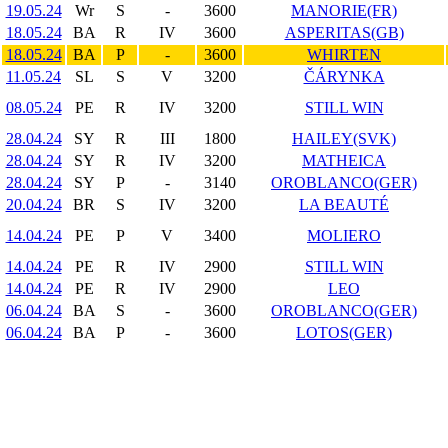
19.05.24
Wr
S
-
3600
MANORIE(FR)
18.05.24
BA
R
IV
3600
ASPERITAS(GB)
18.05.24
BA
P
-
3600
WHIRTEN
11.05.24
SL
S
V
3200
ČÁRYNKA
08.05.24
PE
R
IV
3200
STILL WIN
28.04.24
SY
R
III
1800
HAILEY(SVK)
28.04.24
SY
R
IV
3200
MATHEICA
28.04.24
SY
P
-
3140
OROBLANCO(GER)
20.04.24
BR
S
IV
3200
LA BEAUTÉ
14.04.24
PE
P
V
3400
MOLIERO
14.04.24
PE
R
IV
2900
STILL WIN
14.04.24
PE
R
IV
2900
LEO
06.04.24
BA
S
-
3600
OROBLANCO(GER)
06.04.24
BA
P
-
3600
LOTOS(GER)