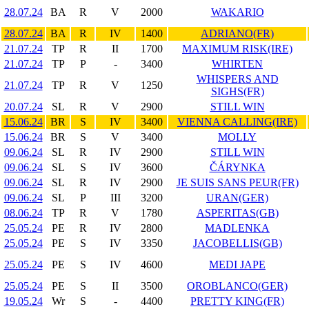
28.07.24
BA
R
V
2000
WAKARIO
28.07.24
BA
R
IV
1400
ADRIANO(FR)
21.07.24
TP
R
II
1700
MAXIMUM RISK(IRE)
21.07.24
TP
P
-
3400
WHIRTEN
WHISPERS AND
21.07.24
TP
R
V
1250
SIGHS(FR)
20.07.24
SL
R
V
2900
STILL WIN
15.06.24
BR
S
IV
3400
VIENNA CALLING(IRE)
15.06.24
BR
S
V
3400
MOLLY
09.06.24
SL
R
IV
2900
STILL WIN
09.06.24
SL
S
IV
3600
ČÁRYNKA
09.06.24
SL
R
IV
2900
JE SUIS SANS PEUR(FR)
09.06.24
SL
P
III
3200
URAN(GER)
08.06.24
TP
R
V
1780
ASPERITAS(GB)
25.05.24
PE
R
IV
2800
MADLENKA
25.05.24
PE
S
IV
3350
JACOBELLIS(GB)
25.05.24
PE
S
IV
4600
MEDI JAPE
25.05.24
PE
S
II
3500
OROBLANCO(GER)
19.05.24
Wr
S
-
4400
PRETTY KING(FR)