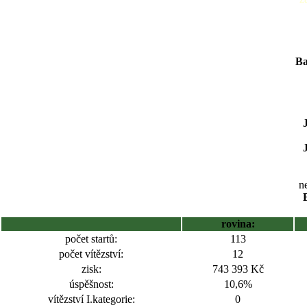
Ba
ne
rovina:
počet startů:
113
počet vítězství:
12
zisk:
743 393 Kč
úspěšnost:
10,6%
vítězství I.kategorie:
0