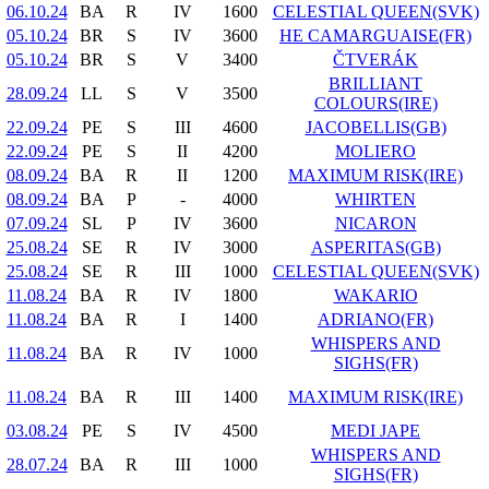
06.10.24
BA
R
IV
1600
CELESTIAL QUEEN(SVK)
05.10.24
BR
S
IV
3600
HE CAMARGUAISE(FR)
05.10.24
BR
S
V
3400
ČTVERÁK
BRILLIANT
28.09.24
LL
S
V
3500
COLOURS(IRE)
22.09.24
PE
S
III
4600
JACOBELLIS(GB)
22.09.24
PE
S
II
4200
MOLIERO
08.09.24
BA
R
II
1200
MAXIMUM RISK(IRE)
08.09.24
BA
P
-
4000
WHIRTEN
07.09.24
SL
P
IV
3600
NICARON
25.08.24
SE
R
IV
3000
ASPERITAS(GB)
25.08.24
SE
R
III
1000
CELESTIAL QUEEN(SVK)
11.08.24
BA
R
IV
1800
WAKARIO
11.08.24
BA
R
I
1400
ADRIANO(FR)
WHISPERS AND
11.08.24
BA
R
IV
1000
SIGHS(FR)
11.08.24
BA
R
III
1400
MAXIMUM RISK(IRE)
03.08.24
PE
S
IV
4500
MEDI JAPE
WHISPERS AND
28.07.24
BA
R
III
1000
SIGHS(FR)