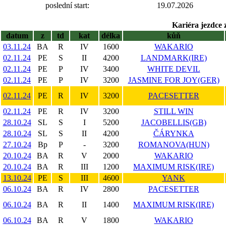
poslední start:
19.07.2026
Kariéra jezdce 
datum
z
td
kat
délka
kůň
03.11.24
BA
R
IV
1600
WAKARIO
02.11.24
PE
S
II
4200
LANDMARK(IRE)
02.11.24
PE
P
IV
3400
WHITE DEVIL
02.11.24
PE
P
IV
3200
JASMINE FOR JOY(GER)
02.11.24
PE
R
IV
3200
PACESETTER
02.11.24
PE
R
IV
3200
STILL WIN
28.10.24
SL
S
I
5200
JACOBELLIS(GB)
28.10.24
SL
S
II
4200
ČÁRYNKA
27.10.24
Bp
P
-
3200
ROMANOVA(HUN)
20.10.24
BA
R
V
2000
WAKARIO
20.10.24
BA
R
III
1200
MAXIMUM RISK(IRE)
13.10.24
PE
S
III
4600
YANK
06.10.24
BA
R
IV
2800
PACESETTER
06.10.24
BA
R
II
1400
MAXIMUM RISK(IRE)
06.10.24
BA
R
V
1800
WAKARIO