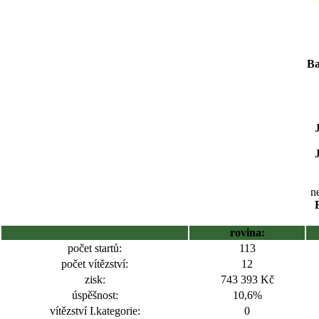
Ba
ne
rovina:
počet startů:
113
počet vítězství:
12
zisk:
743 393 Kč
úspěšnost:
10,6%
vítězství I.kategorie:
0