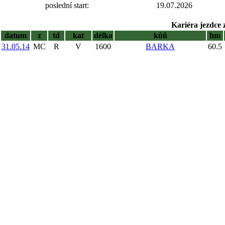
poslední start:
19.07.2026
Kariéra jezdce 
datum
z
td
kat
délka
kůň
hm
31.05.14
MC
R
V
1600
BARKA
60.5