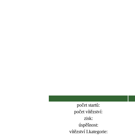
počet startů:
počet vítězství:
zisk:
úspěšnost:
vítězství I.kategorie: