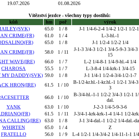
19.07.2026
01.08.2026
Vítězství jezdce - všechny typy dostihů:
kůň
hm
poř
výrok
HAILEY(SVK)
65.0
1 / 8
J-1 1/4-6-2-4 1/4-2 1/2-1 1/2-
AN CRIME(FR)
61.0
1 / 4
L-3-hl.-1
DSALINO(FR)
65.0
1 / 8
J-1 1/2-4 1/2-2 1/4
J-1-3 3/4-3 1/2-1 3/4-5-9-3 3/4-3 
AN CRIME(FR)
58.0
1 / 11
15
GHT WAVE(IRE)
66.0
1 / 7
L-2 1/4-8-1 1/4-9-hl.-4 1/4
CHAROSA
55.5
1 / 7
L-3-8-4 1/4-krk-1 3/4-15
 MY DADDY(SVK)
59.0
1 / 8
J-1 1/4-1 1/2-4-3/4-1/2-1-7
B-1/2-kr.hl.-1-kr.hl.-1 1/2-1 3/4-3
ACK HRON(IRE)
61.5
1 / 10
3
B-3/4-hl.-1-1 1/2-2 3/4-3 1/2-1 1
PACESETTER
66.0
1 / 10
dal.
YANK
63.0
1 / 10
J-2-3 1/4-5-9-3-6
ADRIANO(FR)
61.5
1 / 11
J-3/4-1-krk-krk-1-4 1/4-1 1/2-krk
NA CALLING(IRE)
63.0
1 / 8
J-1 3/4-dal.-1 1/2-2 1/4-dal.-da
WHIRTEN
65.0
1 / 4
Z
FRATELLO
56.0
1 / 9
L-4 1/2-1 1/4-3/4-2 1/4-11-1-1 1/4