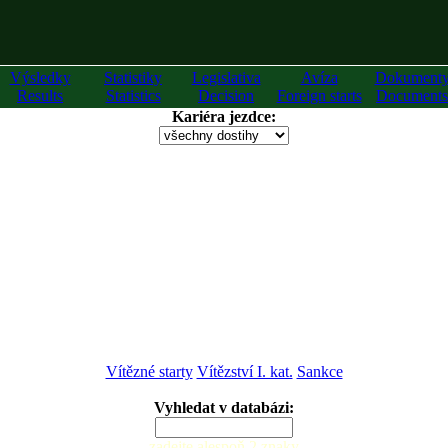
Výsledky
Statistiky
Legislativa
Avíza
Dokument
Results
Statistics
Decision
Foreign starts
Documents
Kariéra jezdce:
Vítězné starty
Vítězství I. kat.
Sankce
Vyhledat v databázi:
zadejte alespoň 2 znaky