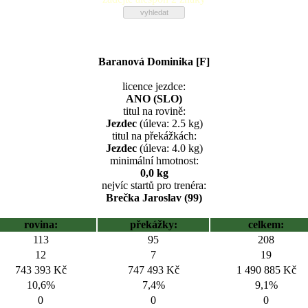
Baranová Dominika [F]
licence jezdce:
ANO (SLO)
titul na rovině:
Jezdec
(úleva: 2.5 kg)
titul na překážkách:
Jezdec
(úleva: 4.0 kg)
minimální hmotnost:
0,0 kg
nejvíc startů pro trenéra:
Brečka Jaroslav (99)
rovina:
překážky:
celkem:
113
95
208
12
7
19
743 393 Kč
747 493 Kč
1 490 885 Kč
10,6%
7,4%
9,1%
0
0
0