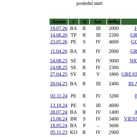
poslední start:
datum
z
td
kat
délka
19.07.26
BA
R
III
2000
14.06.26
TP
R
III
2200
GR
23.05.26
PE
S
IV
4600
GO
11.04.26
BA
R
IV
2000
GR
24.08.25
SE
R
IV
3000
NI
24.08.25
SE
R
IV
2300
27.04.25
SY
R
V
1800
GREAT
20.04.25
BA
R
III
2400
BL
02.11.24
PE
R
IV
3200
13.10.24
PE
S
III
4600
28.07.24
BA
R
IV
1400
15.06.24
BR
S
IV
3400
VIEN
18.05.24
BA
P
-
3600
05.11.23
KO
R
IV
2900