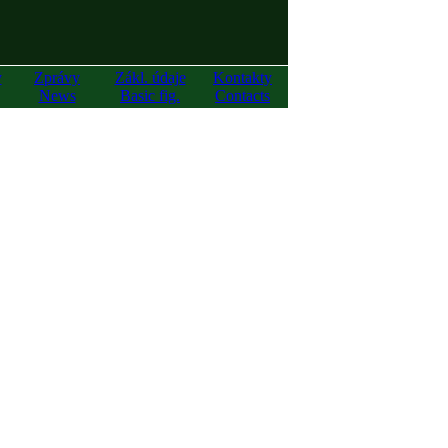
y
Zprávy
Zákl. údaje
Kontakty
News
Basic fig.
Contacts