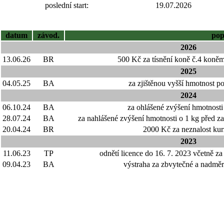
poslední start:
19.07.2026
datum
závod.
pop
2026
13.06.26
BR
500 Kč za tísnění koně č.4 koněm
2025
04.05.25
BA
za zjištěnou vyšší hmotnost po
2024
06.10.24
BA
za ohlášené zvýšení hmotnosti 
28.07.24
BA
za nahlášené zvýšení hmotnosti o 1 kg před z
20.04.24
BR
2000 Kč za neznalost kur
2023
11.06.23
TP
odnětí licence do 16. 7. 2023 včetně za
09.04.23
BA
výstraha za zbvytečné a nadměrn