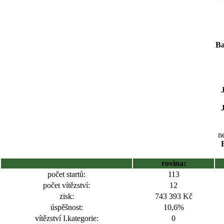
Ba
ne
rovina:
počet startů:
113
počet vítězství:
12
zisk:
743 393 Kč
úspěšnost:
10,6%
vítězství I.kategorie:
0