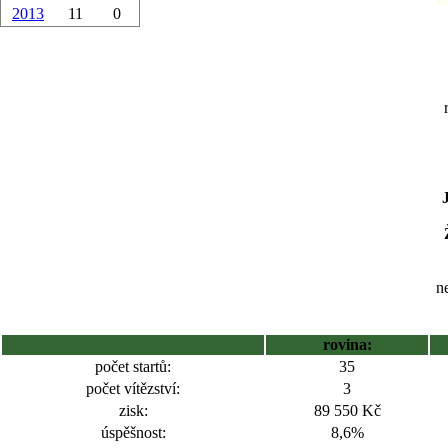
2013
11
0
ne
rovina:
počet startů:
35
počet vítězství:
3
zisk:
89 550 Kč
úspěšnost:
8,6%