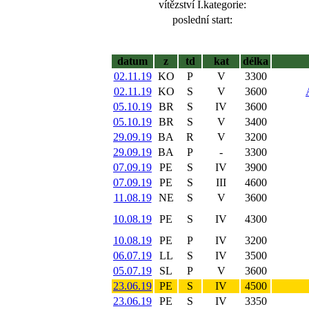
vítězství I.kategorie:
poslední start:
datum
z
td
kat
délka
02.11.19
KO
P
V
3300
02.11.19
KO
S
V
3600
05.10.19
BR
S
IV
3600
05.10.19
BR
S
V
3400
29.09.19
BA
R
V
3200
29.09.19
BA
P
-
3300
07.09.19
PE
S
IV
3900
07.09.19
PE
S
III
4600
11.08.19
NE
S
V
3600
10.08.19
PE
S
IV
4300
10.08.19
PE
P
IV
3200
06.07.19
LL
S
IV
3500
05.07.19
SL
P
V
3600
23.06.19
PE
S
IV
4500
23.06.19
PE
S
IV
3350