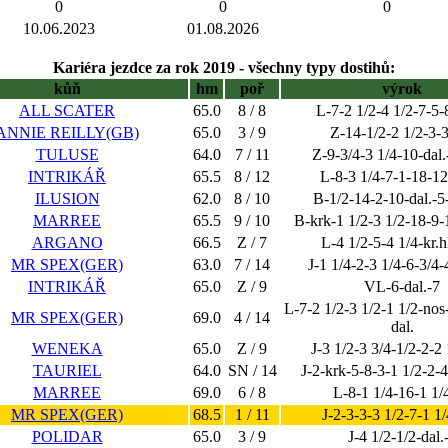
0
0
0
10.06.2023
01.08.2026
Kariéra jezdce za rok 2019 - všechny typy dostihů:
kůň
hm
poř
výrok
ALL SCATER
65.0
8 / 8
L-7-2 1/2-4 1/2-7-5-
ANNIE REILLY(GB)
65.0
3 / 9
Z-14-1/2-2 1/2-3-3
TULUSE
64.0
7 / 11
Z-9-3/4-3 1/4-10-dal.
INTRIKÁŘ
65.5
8 / 12
L-8-3 1/4-7-1-18-12-
ILUSION
62.0
8 / 10
B-1/2-14-2-10-dal.-5
MARREE
65.5
9 / 10
B-krk-1 1/2-3 1/2-18-9-
ARGANO
66.5
Z / 7
L-4 1/2-5-4 1/4-kr.hl
MR SPEX(GER)
63.0
7 / 14
J-1 1/4-2-3 1/4-6-3/4-
INTRIKÁŘ
65.0
Z / 9
VL-6-dal.-7
L-7-2 1/2-3 1/2-1 1/2-nos
MR SPEX(GER)
69.0
4 / 14
dal.
WENEKA
65.0
Z / 9
J-3 1/2-3 3/4-1/2-2-2 
TAURIEL
64.0
SN / 14
J-2-krk-5-8-3-1 1/2-2-4
MARREE
69.0
6 / 8
L-8-1 1/4-16-1 1/
MR SPEX(GER)
68.5
1 / 11
J-2-3-3-3 1/2-7-1 1/
POLIDAR
65.0
3 / 9
J-4 1/2-1/2-dal.