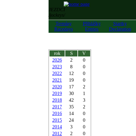
JEZDCI
/jockeys/
Termíny
Přihlášky
Startky
Racedays
Entries
Declaration
rok
S
V
2026
2
0
2023
8
0
2022
12
0
2021
19
0
2020
17
2
2019
30
1
2018
42
3
2017
35
2
2016
14
0
2015
24
0
2014
3
0
2012
2
0