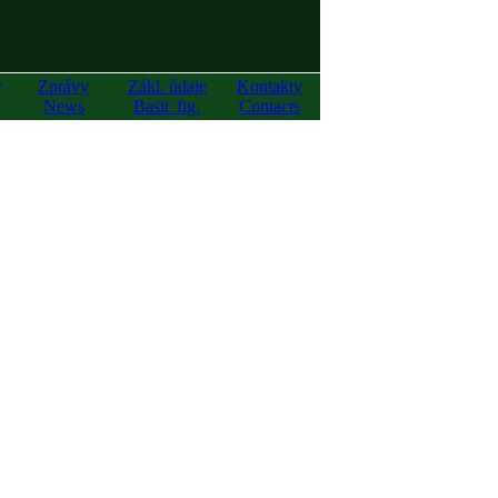
y
Zprávy
Zákl. údaje
Kontakty
News
Basic fig.
Contacts