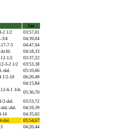
čas
8-2 1/2
03:57,01
-3/4
04:39,04
-17-7-5
04:47,94
kr.hl.
04:18,33
-12-1/2
03:37,22
12-3-2 1/2
03:53,38
.-dal.
05:10,66
4 1/2-10
06:20,49
04:15,84
-12-6-1 3/4-
05:30,70
1/2-dal.
03:53,72
-dal.-dal.
04:19,39
4-16
04:35,02
4-dal.
05:54,67
-3
04:20,44