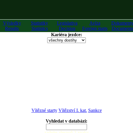
Výsledky
Statistiky
Legislativa
Avíza
Dokument
Results
Statistics
Decision
Foreign starts
Documents
Kariéra jezdce:
Vítězné starty
Vítězství I. kat.
Sankce
Vyhledat v databázi:
zadejte alespoň 2 znaky