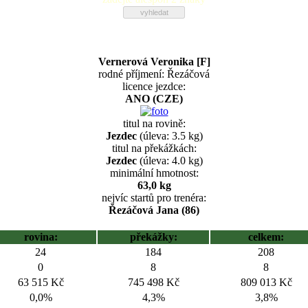
Vernerová Veronika [F]
rodné příjmení: Řezáčová
licence jezdce:
ANO (CZE)
titul na rovině:
Jezdec
(úleva: 3.5 kg)
titul na překážkách:
Jezdec
(úleva: 4.0 kg)
minimální hmotnost:
63,0 kg
nejvíc startů pro trenéra:
Řezáčová Jana (86)
rovina:
překážky:
celkem:
24
184
208
0
8
8
63 515 Kč
745 498 Kč
809 013 Kč
0,0%
4,3%
3,8%