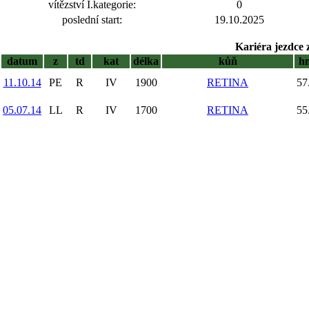
vítězství I.kategorie:
0
poslední start:
19.10.2025
Kariéra jezdce 
datum
z
td
kat
délka
kůň
h
11.10.14
PE
R
IV
1900
RETINA
57
05.07.14
LL
R
IV
1700
RETINA
55