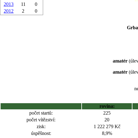
2013
11
0
2012
2
0
Grbav
amatér
(úlev
amatér
(úlev
ne
rovina:
počet startů:
225
počet vítězství:
20
zisk:
1 222 279 Kč
úspěšnost:
8,9%