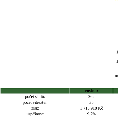
ne
rovina:
počet startů:
362
počet vítězství:
35
zisk:
1 713 918 Kč
úspěšnost:
9,7%