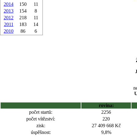
2014
150
11
2013
154
8
2012
218
11
2011
183
14
2010
86
6
ne
U
rovina:
počet startů:
2256
počet vítězství:
220
zisk:
27 409 668 Kč
úspěšnost:
9,8%