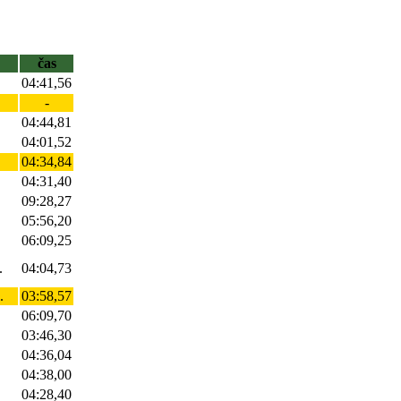
čas
04:41,56
-
04:44,81
04:01,52
04:34,84
04:31,40
09:28,27
05:56,20
06:09,25
.
04:04,73
.
03:58,57
06:09,70
03:46,30
04:36,04
04:38,00
04:28,40