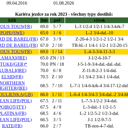
09.04.2016
01.08.2026
Kariéra jezdce za rok 2023 - všechny typy dostihů:
kůň
hm
poř
výrok
NOUS TOUS(FR)
69.0
5 / 7
L-3 1/2-4 1/2-1 1/4-3-krk-7
POPE(SWE)
65.0
1 / 6
L-2 3/4-dal.-10
RD DE BAREL(FR)
67.0
3 / 9
Z-20-4-3 1/2-1-2 1/2-1 3/4
RD DE BAREL(FR)
67.0
2 / 10
TB-hl.-1 1/4-1 1/2-1 1/2-20-15
NOUS TOUS(FR)
69.0
1 / 14
L-4-3-3/4-11-3-3
KAMAXI(IRE)
65.0
ZN / 13
J-1/2-6-10-7
TUKE(GER)*
70.0
PN / 18
J-5-1-9-3/4-dal.-dal.-dal.
KUBALI(IRE)
70.0
6 / 8
Z-11-8-2-3 1/4-dal.
ELSID(FR)
70.5
Z / 10
J-1 3/4-2 3/4-1 1/4-dal.
NORTHERN
68.5
7 / 10
L-7-1 1/4-6-krk-4 3/4-17-12-dal
IGHTER(IRE)
DULIENKA(GB)
66.0
1 / 11
L-6-4 1/4-3/4-3 3/4-dal.-2 3/4-hl
EAN LIFE(POL)
67.5
2 / 11
L-7-3-1/2-2 3/4-dal.
POIROT(ITY)
67.5
4 / 9
L-3-dal.-1 1/2-1-5
PLATINA(FR)
68.5
4 / 6
L-2 1/2-5-2 1/2-3-dal.
EAN LIFE(POL)
66.5
3 / 5
J-1 1/2-9-7-5
RATE(FR)
66.0
2 / 7
TB-nos-4-7-dal.