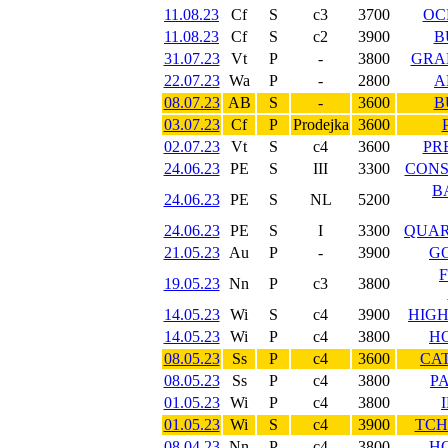
11.08.23
Cf
S
c3
3700
OC
11.08.23
Cf
S
c2
3900
B
31.07.23
Vt
P
-
3800
GRA
22.07.23
Wa
P
-
2800
A
08.07.23
AB
S
-
3600
B
03.07.23
Cf
P
Prodejka
3600
02.07.23
Vt
S
c4
3600
PR
24.06.23
PE
S
III
3300
CONS
B
24.06.23
PE
S
NL
5200
24.06.23
PE
S
I
3300
QUAR
21.05.23
Au
P
-
3900
GO
19.05.23
Nn
P
c3
3800
14.05.23
Wi
S
c4
3900
HIGH
14.05.23
Wi
P
c4
3800
HO
08.05.23
Ss
P
c4
3600
CAT
08.05.23
Ss
P
c4
3800
P
01.05.23
Wi
P
c4
3800
01.05.23
Wi
S
c4
3900
TCH
08.04.23
Nn
P
c4
3800
HO