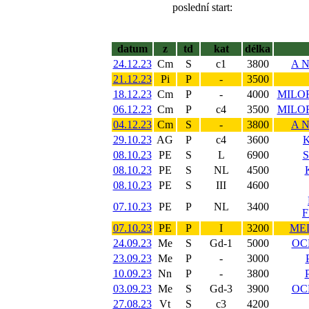
poslední start:
datum
z
td
kat
délka
24.12.23
Cm
S
c1
3800
A 
21.12.23
Pi
P
-
3500
18.12.23
Cm
P
-
4000
MILO
06.12.23
Cm
P
c4
3500
MILO
04.12.23
Cm
S
-
3800
A 
29.10.23
AG
P
c4
3600
08.10.23
PE
S
L
6900
S
08.10.23
PE
S
NL
4500
08.10.23
PE
S
III
4600
07.10.23
PE
P
NL
3400
F
07.10.23
PE
P
I
3200
ME
24.09.23
Me
S
Gd-1
5000
OC
23.09.23
Me
P
-
3000
10.09.23
Nn
P
-
3800
03.09.23
Me
S
Gd-3
3900
OC
27.08.23
Vt
S
c3
4200