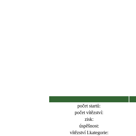
počet startů:
počet vítězství:
zisk:
úspěšnost:
vítězství I.kategorie: