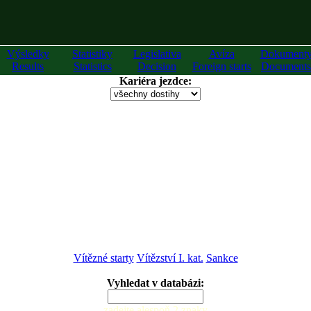
Výsledky
Statistiky
Legislativa
Avíza
Dokument
Results
Statistics
Decision
Foreign starts
Documents
Kariéra jezdce:
Vítězné starty
Vítězství I. kat.
Sankce
Vyhledat v databázi:
zadejte alespoň 2 znaky