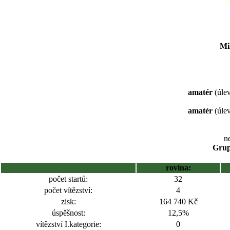
Mi
amatér
(úlev
amatér
(úlev
ne
Grup
rovina:
počet startů:
32
počet vítězství:
4
zisk:
164 740 Kč
úspěšnost:
12,5%
vítězství I.kategorie:
0