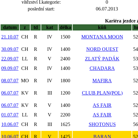
vítězství I.kategorie:
0
poslední start:
06.07.2013
Kariéra jezdce 
datum
z
td
kat
délka
kůň
h
21.10.07
CH
R
IV
1500
MONTANA MOON
52
30.09.07
CH
R
IV
1400
NORD OUEST
54
22.09.07
LL
R
V
2400
ZLATÝ PADÁK
53
09.09.07
CH
R
IV
1400
CHADARA
53
08.07.07
MO
R
IV
1800
MAFIRA
52
06.07.07
KV
R
III
1200
CLUB PLAN(POL)
52
06.07.07
KV
R
V
1400
AS FAIR
52
01.07.07
LL
R
V
2200
AS FAIR
52
10.06.07
CH
R
III
1625
SHOTONUS
56
10.06.07
CH
R
V
1425
BARAN
52