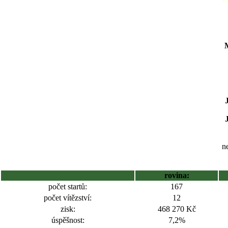
ne
rovina:
počet startů:
167
počet vítězství:
12
zisk:
468 270 Kč
úspěšnost:
7,2%