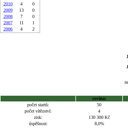
2010
4
0
2009
13
0
2008
7
0
2007
11
1
2006
4
2
ne
rovina:
počet startů:
50
počet vítězství:
4
zisk:
130 300 Kč
úspěšnost:
8,0%