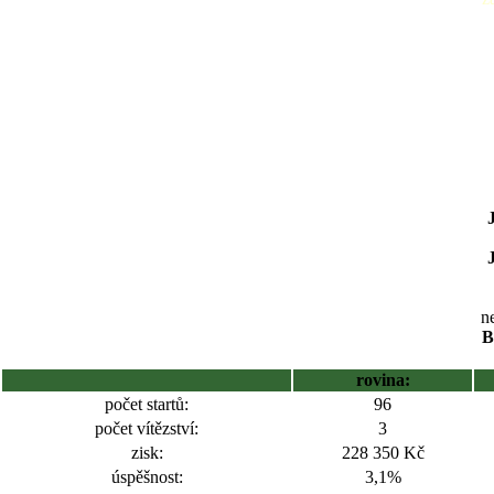
ne
B
rovina:
počet startů:
96
počet vítězství:
3
zisk:
228 350 Kč
úspěšnost:
3,1%