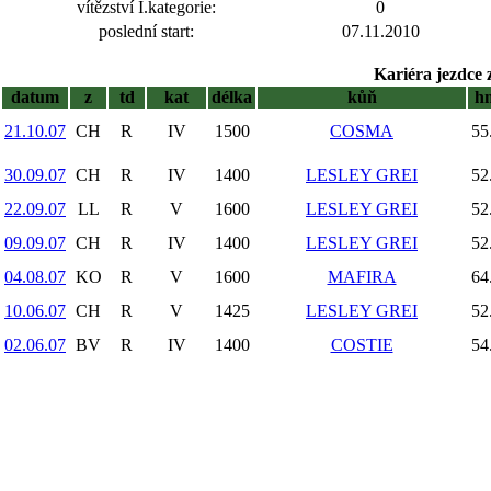
vítězství I.kategorie:
0
poslední start:
07.11.2010
Kariéra jezdce 
datum
z
td
kat
délka
kůň
h
21.10.07
CH
R
IV
1500
COSMA
55
30.09.07
CH
R
IV
1400
LESLEY GREI
52
22.09.07
LL
R
V
1600
LESLEY GREI
52
09.09.07
CH
R
IV
1400
LESLEY GREI
52
04.08.07
KO
R
V
1600
MAFIRA
64
10.06.07
CH
R
V
1425
LESLEY GREI
52
02.06.07
BV
R
IV
1400
COSTIE
54