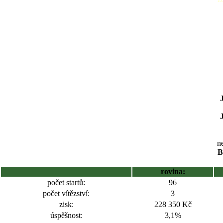
ne
B
rovina:
počet startů:
96
počet vítězství:
3
zisk:
228 350 Kč
úspěšnost:
3,1%