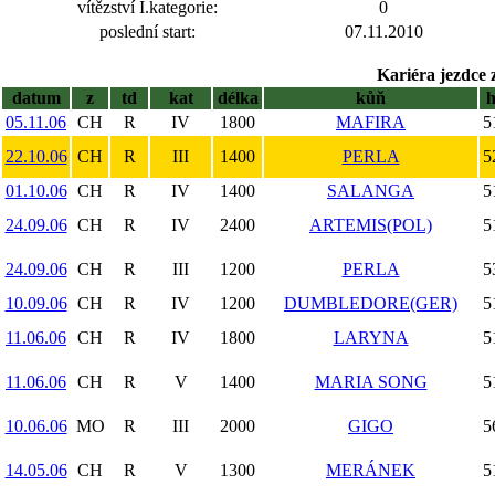
vítězství I.kategorie:
0
poslední start:
07.11.2010
Kariéra jezdce 
datum
z
td
kat
délka
kůň
05.11.06
CH
R
IV
1800
MAFIRA
5
22.10.06
CH
R
III
1400
PERLA
5
01.10.06
CH
R
IV
1400
SALANGA
5
24.09.06
CH
R
IV
2400
ARTEMIS(POL)
5
24.09.06
CH
R
III
1200
PERLA
5
10.09.06
CH
R
IV
1200
DUMBLEDORE(GER)
5
11.06.06
CH
R
IV
1800
LARYNA
5
11.06.06
CH
R
V
1400
MARIA SONG
5
10.06.06
MO
R
III
2000
GIGO
5
14.05.06
CH
R
V
1300
MERÁNEK
5