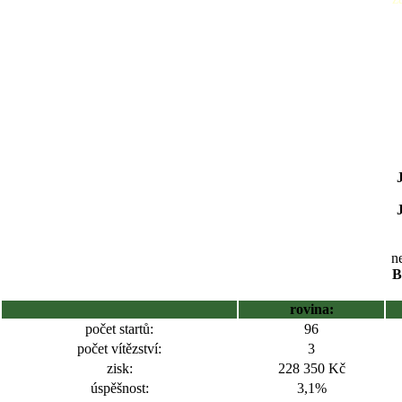
ne
B
rovina:
počet startů:
96
počet vítězství:
3
zisk:
228 350 Kč
úspěšnost:
3,1%