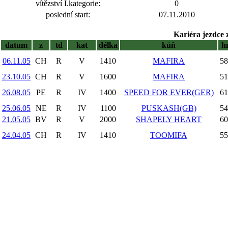
vítězství I.kategorie:
0
poslední start:
07.11.2010
Kariéra jezdce 
datum
z
td
kat
délka
kůň
h
06.11.05
CH
R
V
1410
MAFIRA
58
23.10.05
CH
R
V
1600
MAFIRA
51
26.08.05
PE
R
IV
1400
SPEED FOR EVER(GER)
61
25.06.05
NE
R
IV
1100
PUSKASH(GB)
54
21.05.05
BV
R
V
2000
SHAPELY HEART
60
24.04.05
CH
R
IV
1410
TOOMIFA
55