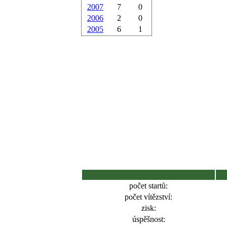
2007
7
0
2006
2
0
2005
6
1
počet startů:
počet vítězství:
zisk:
úspěšnost: