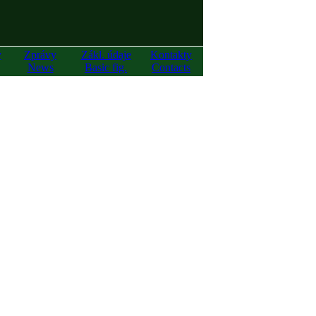
y
Zprávy
Zákl. údaje
Kontakty
News
Basic fig.
Contacts