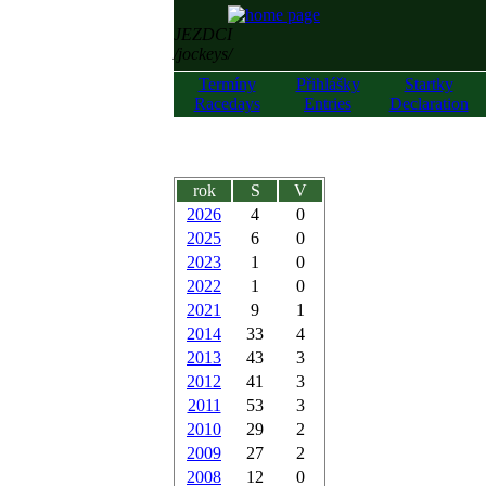
JEZDCI
/jockeys/
Termíny
Přihlášky
Startky
Racedays
Entries
Declaration
rok
S
V
2026
4
0
2025
6
0
2023
1
0
2022
1
0
2021
9
1
2014
33
4
2013
43
3
2012
41
3
2011
53
3
2010
29
2
2009
27
2
2008
12
0