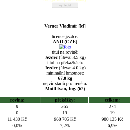
Verner Vladimír [M]
licence jezdce:
ANO (CZE)
titul na rovině:
Jezdec
(úleva: 3.5 kg)
titul na překážkách:
Jezdec
(úleva: 4.0 kg)
minimální hmotnost:
67,0 kg
nejvíc startů pro trenéra:
Mottl Ivan, Ing. (62)
rovina:
překážky:
celkem:
9
265
274
0
19
19
11 430 Kč
968 705 Kč
980 135 Kč
0,0%
7,2%
6,9%