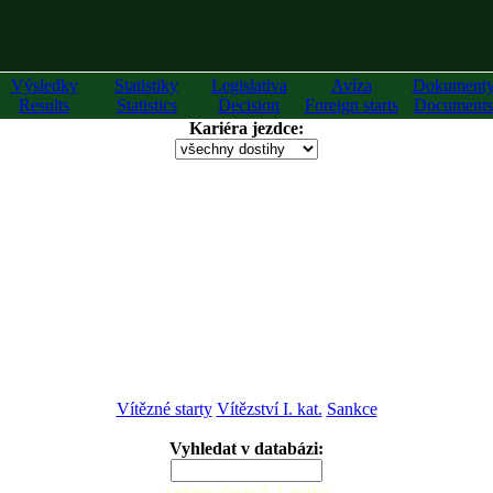
Výsledky
Statistiky
Legislativa
Avíza
Dokument
Results
Statistics
Decision
Foreign starts
Documents
Kariéra jezdce:
Vítězné starty
Vítězství I. kat.
Sankce
Vyhledat v databázi:
zadejte alespoň 2 znaky