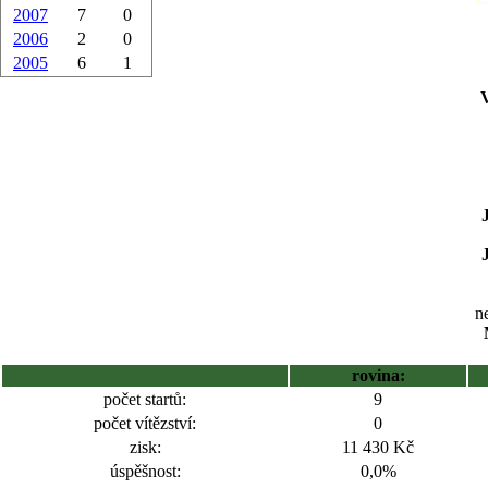
2007
7
0
2006
2
0
2005
6
1
ne
rovina:
počet startů:
9
počet vítězství:
0
zisk:
11 430 Kč
úspěšnost:
0,0%