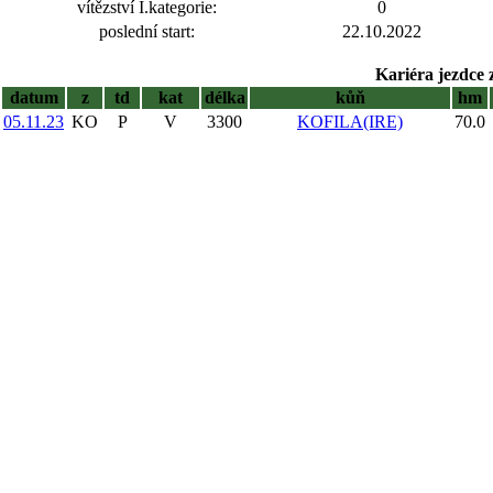
vítězství I.kategorie:
0
poslední start:
22.10.2022
Kariéra jezdce 
datum
z
td
kat
délka
kůň
hm
05.11.23
KO
P
V
3300
KOFILA(IRE)
70.0