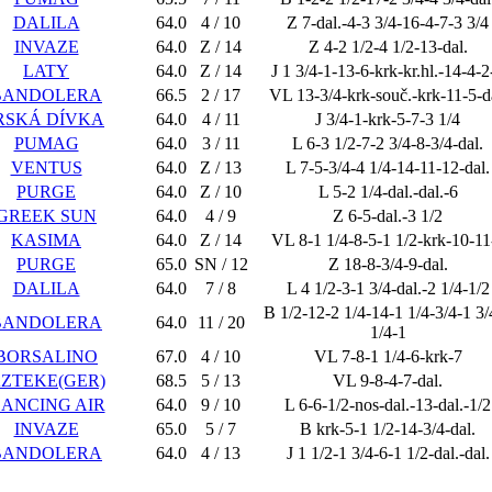
DALILA
64.0
4 / 10
Z 7-dal.-4-3 3/4-16-4-7-3 3/4
INVAZE
64.0
Z / 14
Z 4-2 1/2-4 1/2-13-dal.
LATY
64.0
Z / 14
J 1 3/4-1-13-6-krk-kr.hl.-14-4-2
BANDOLERA
66.5
2 / 17
VL 13-3/4-krk-souč.-krk-11-5-d
RSKÁ DÍVKA
64.0
4 / 11
J 3/4-1-krk-5-7-3 1/4
PUMAG
64.0
3 / 11
L 6-3 1/2-7-2 3/4-8-3/4-dal.
VENTUS
64.0
Z / 13
L 7-5-3/4-4 1/4-14-11-12-dal.
PURGE
64.0
Z / 10
L 5-2 1/4-dal.-dal.-6
GREEK SUN
64.0
4 / 9
Z 6-5-dal.-3 1/2
KASIMA
64.0
Z / 14
VL 8-1 1/4-8-5-1 1/2-krk-10-11
PURGE
65.0
SN / 12
Z 18-8-3/4-9-dal.
DALILA
64.0
7 / 8
L 4 1/2-3-1 3/4-dal.-2 1/4-1/2
B 1/2-12-2 1/4-14-1 1/4-3/4-1 3/
BANDOLERA
64.0
11 / 20
1/4-1
BORSALINO
67.0
4 / 10
VL 7-8-1 1/4-6-krk-7
ZTEKE(GER)
68.5
5 / 13
VL 9-8-4-7-dal.
ANCING AIR
64.0
9 / 10
L 6-6-1/2-nos-dal.-13-dal.-1/2
INVAZE
65.0
5 / 7
B krk-5-1 1/2-14-3/4-dal.
BANDOLERA
64.0
4 / 13
J 1 1/2-1 3/4-6-1 1/2-dal.-dal.