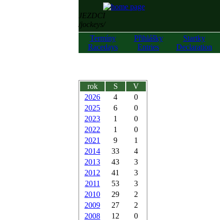
JEZDCI
/jockeys/
Termíny
Přihlášky
Startky
Racedays
Entries
Declaration
rok
S
V
2026
4
0
2025
6
0
2023
1
0
2022
1
0
2021
9
1
2014
33
4
2013
43
3
2012
41
3
2011
53
3
2010
29
2
2009
27
2
2008
12
0