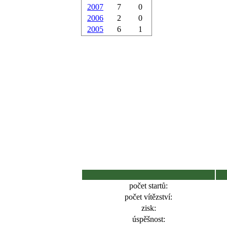
2007
7
0
2006
2
0
2005
6
1
počet startů:
počet vítězství:
zisk:
úspěšnost: