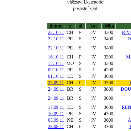
vítězství I.kategorie:
poslední start:
datum
z
td
kat
délka
23.10.11
CH
P
IV
3300
RIV
22.10.11
PE
S
IV
3400
D
22.10.11
PE
S
IV
3400
16.10.11
CH
P
IV
3300
M
15.10.11
MO
S
IV
3300
09.10.11
PE
S
I
4200
01.10.11
LL
S
IV
3600
25.09.11
CH
P
IV
3300
24.09.11
BR
S
IV
3800
DOU
24.09.11
BR
S
IV
3600
17.09.11
LL
S
IV
3600
REN
10.09.11
PE
S
IV
4300
03.09.11
NE
S
IV
3600
A
28.08.11
CH
P
IV
3300