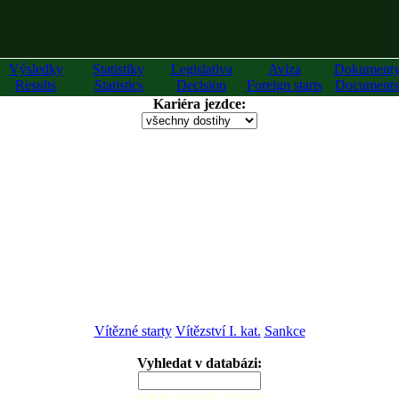
Výsledky
Statistiky
Legislativa
Avíza
Dokument
Results
Statistics
Decision
Foreign starts
Documents
Kariéra jezdce:
Vítězné starty
Vítězství I. kat.
Sankce
Vyhledat v databázi:
zadejte alespoň 2 znaky