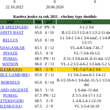
0
0
0
22.10.2022
20.06.2026
Kariéra jezdce za rok 2011 - všechny typy dostihů:
kůň
hm
poř
výrok
ER SPEED(GER)
65.0
PN / 8
J-1-2 3/4
AINTY RAST
65.0
4 / 10
B-1/2-13-3 1/2-4-3 1/2-2-11-da
J-1 3/4-1 1/4-1 3/4-souč.-1 1/4-
RELLUS
65.0
8 / 10
1/2-15
ADAGASKAR
65.5
Z / 12
VL-4-8-5-krk-7-hl.-7
INVAZE
65.5
4 / 8
VL-7-3/4-10-1/2
PUMAG
68.5
PN / 11
Z-11-3 3/4-kr.hl.-6-11-dal.-1/2
WATSON
66.0
Z / 13
VL-1-2 1/2-4-6-2 1/2-krk-5-2 1
BLESK(USA)
68.5
1 / 6
VL-7-4-7-4-2 3/4
BLE GAME(IRE)
65.0
Z / 11
J-1 3/4-2-nos-6-1 1/4-12
B-1/2-10-6-1 3/4-dal.-11-5-1 1/2-h
BORNEUS
65.0
6 / 14
dal.
ARD ARGENTÉ
66.5
3 / 11
L 6-dal.-11-dal.
PUMAG
67.5
PN / 12
Z 5-5-3/4-17-1 1/2
ZTEKE(GER)
68.5
3 / 9
L 4-8-2-4-1-12-19
BLESK(USA)
67.5
2 / 9
VL 3-5-4-16-19