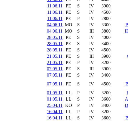
11.06.11
PE
S
IV
3900
11.06.11
PE
S
IV
4500
11.06.11
PE
P
IV
2800
04.06.11
MO
S
IV
3300
04.06.11
MO
S
III
3800
I
28.05.11
PE
S
IV
4000
28.05.11
PE
S
IV
3400
28.05.11
PE
S
IV
4500
21.05.11
PE
S
III
3900
21.05.11
PE
P
IV
3200
07.05.11
PE
S
III
3900
07.05.11
PE
S
IV
3400
07.05.11
PE
S
IV
4500
01.05.11
LL
P
IV
3200
01.05.11
LL
S
IV
3600
A
25.04.11
KO
P
IV
3400
D
16.04.11
LL
P
IV
3200
16.04.11
LL
S
IV
3600