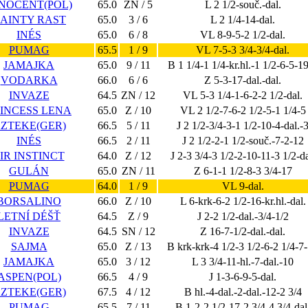
NOCENT(POL)
65.0
ZN / 5
L 2 1/2-souč.-dal.
AINTY RAST
65.0
3 / 6
L 2 1/4-14-dal.
INÉS
65.0
6 / 8
VL 8-9-5-2 1/2-dal.
PUMAG
65.5
1 / 9
VL 7-5-3 3/4-3/4-dal.
JAMAJKA
65.0
9 / 11
B 1 1/4-1 1/4-kr.hl.-1 1/2-6-5-1
VODARKA
66.0
6 / 6
Z 5-3-17-dal.-dal.
INVAZE
64.5
ZN / 12
VL 5-3 1/4-1-6-2-2 1/2-dal.
INCESS LENA
65.0
Z / 10
VL 2 1/2-7-6-2 1/2-5-1 1/4-5
ZTEKE(GER)
66.5
5 / 11
J 2 1/2-3/4-3-1 1/2-10-4-dal.-
INÉS
66.5
2 / 11
J 2 1/2-2-1 1/2-souč.-7-2-12
IR INSTINCT
64.0
Z / 12
J 2-3 3/4-3 1/2-2-10-11-3 1/2-da
GULÁN
65.0
ZN / 11
Z 6-1-1 1/2-8-3 3/4-17
PUMAG
64.0
1 / 9
VL 9-dal.
BORSALINO
66.0
Z / 10
L 6-krk-6-2 1/2-16-kr.hl.-dal.
LETNÍ DÉŠŤ
64.5
Z / 9
J 2-2 1/2-dal.-3/4-1/2
INVAZE
64.5
SN / 12
Z 16-7-1/2-dal.-dal.
SAJMA
65.0
Z / 13
B krk-krk-4 1/2-3 1/2-6-2 1/4-7
JAMAJKA
65.0
3 / 12
L 3 3/4-11-hl.-7-dal.-10
ASPEN(POL)
66.5
4 / 9
J 1-3-6-9-5-dal.
ZTEKE(GER)
67.5
4 / 12
B hl.-4-dal.-2-dal.-12-2 3/4
PUMAG
65.5
7 / 11
B 1-2-2 1/2-17-2 3/4-4 3/4-dal