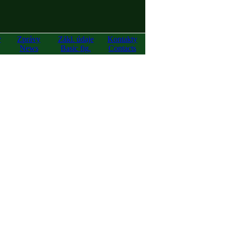
y
Zprávy
Zákl. údaje
Kontakty
News
Basic fig.
Contacts