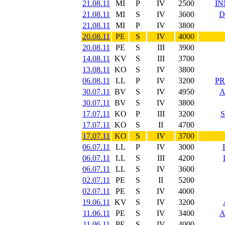
21.08.11
MI
P
IV
2500
IN
21.08.11
MI
S
IV
3600
D
21.08.11
MI
P
IV
3800
20.08.11
PE
S
IV
4000
20.08.11
PE
S
III
3900
14.08.11
KV
S
III
3700
13.08.11
KO
S
IV
3800
06.08.11
LL
P
IV
3200
PR
30.07.11
BV
S
IV
4950
A
30.07.11
BV
S
IV
3800
17.07.11
KO
P
III
3200
S
17.07.11
KO
S
II
4700
17.07.11
KO
S
IV
3700
06.07.11
LL
P
IV
3000
06.07.11
LL
S
III
4200
06.07.11
LL
S
IV
3600
02.07.11
PE
S
II
5200
02.07.11
PE
S
IV
4000
19.06.11
KV
S
IV
3200
11.06.11
PE
S
IV
3400
A
11.06.11
PE
S
IV
4000