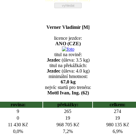
Verner Vladimír [M]
licence jezdce:
ANO (CZE)
titul na rovině:
Jezdec
(úleva: 3.5 kg)
titul na překážkách:
Jezdec
(úleva: 4.0 kg)
minimální hmotnost:
67,0 kg
nejvíc startů pro trenéra:
Mottl Ivan, Ing. (62)
rovina:
překážky:
celkem:
9
265
274
0
19
19
11 430 Kč
968 705 Kč
980 135 Kč
0,0%
7,2%
6,9%