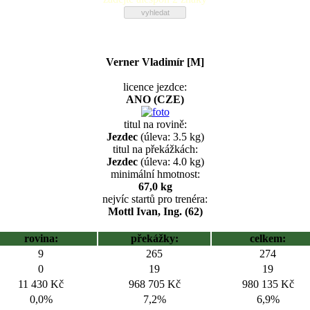
Verner Vladimír [M]
licence jezdce:
ANO (CZE)
titul na rovině:
Jezdec
(úleva: 3.5 kg)
titul na překážkách:
Jezdec
(úleva: 4.0 kg)
minimální hmotnost:
67,0 kg
nejvíc startů pro trenéra:
Mottl Ivan, Ing. (62)
rovina:
překážky:
celkem:
9
265
274
0
19
19
11 430 Kč
968 705 Kč
980 135 Kč
0,0%
7,2%
6,9%