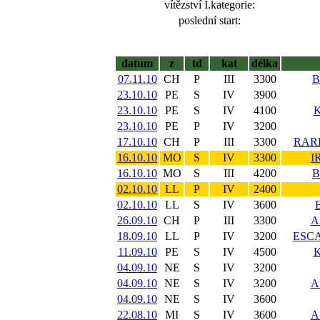
vítězství I.kategorie:
poslední start:
datum
z
td
kat
délka
07.11.10
CH
P
III
3300
23.10.10
PE
S
IV
3900
23.10.10
PE
S
IV
4100
23.10.10
PE
P
IV
3200
17.10.10
CH
P
III
3300
RARE
16.10.10
MO
S
IV
3300
I
16.10.10
MO
S
III
4200
02.10.10
LL
P
IV
2400
02.10.10
LL
S
IV
3600
26.09.10
CH
P
III
3300
A
18.09.10
LL
P
IV
3200
ESC
11.09.10
PE
S
IV
4500
04.09.10
NE
S
IV
3200
04.09.10
NE
S
IV
3200
A
04.09.10
NE
S
IV
3600
22.08.10
MI
S
IV
3600
A