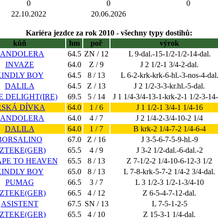
0
0
0
22.10.2022
20.06.2026
Kariéra jezdce za rok 2010 - všechny typy dostihů:
kůň
hm
poř
výrok
BANDOLERA
64.5
ZN / 12
L 9-dal.-15-1/2-1/2-14-dal.
INVAZE
64.0
Z / 9
J 2 1/2-1 3/4-2-dal.
KINDLY BOY
64.5
8 / 13
L 6-2-krk-krk-6-hl.-3-nos-4-dal
DALILA
64.5
Z / 13
J 2 1/2-3-3-kr.hl.-5-dal.
 DELIGHT(IRE)
69.5
5 / 14
J 1 1/4-3/4-13-1-krk-2-1 1/2-3-14
RSKÁ DÍVKA
64.0
1 / 6
J 1 1/2-1 3/4-1 1/4-16
BANDOLERA
64.0
4 / 7
J 2 1/4-2-3/4-10-2 1/4
DALILA
64.0
1 / 7
B krk-2 1/4-7-2 1/4-6-4
BORSALINO
67.0
Z / 16
J 3-5-6-7-5-9-hl.-9
ZTEKE(GER)
65.5
4 / 9
J 3-2 1/2-dal.-6-dal.-2
APE TO HEAVEN
65.5
8 / 13
Z 7-1/2-2 1/4-10-6-12-3 1/2
KINDLY BOY
65.0
8 / 13
L 7-8-krk-5-7-2 1/4-2 3/4-dal.
PUMAG
66.5
3 / 7
L 3 1/2-3 1/2-1-3/4-10
ZTEKE(GER)
66.5
4 / 12
Z 6-5-4-7-12-dal.
ASISTENT
67.5
SN / 13
L 7-5-1-2-5
ZTEKE(GER)
65.5
4 / 10
Z 15-3-1 1/4-dal.