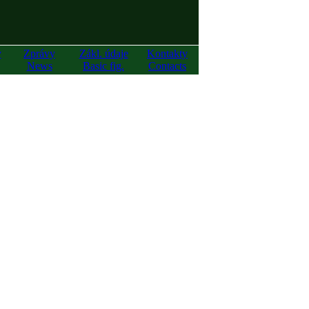
y
Zprávy
Zákl. údaje
Kontakty
News
Basic fig.
Contacts