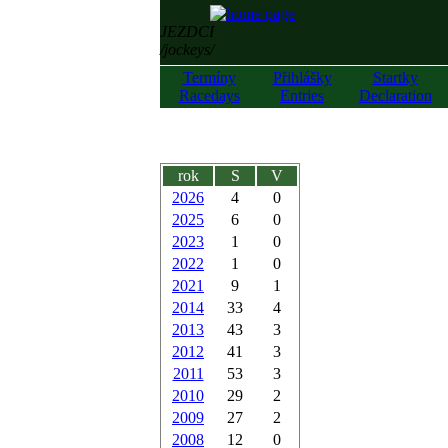
JEZDCI
/jockeys/
Termíny
Přihlášky
Startky
Racedays
Entries
Declaration
rok
S
V
2026
4
0
2025
6
0
2023
1
0
2022
1
0
2021
9
1
2014
33
4
2013
43
3
2012
41
3
2011
53
3
2010
29
2
2009
27
2
2008
12
0