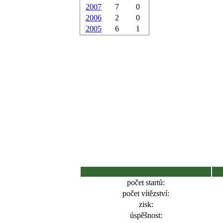
2007
7
0
2006
2
0
2005
6
1
počet startů:
počet vítězství:
zisk:
úspěšnost: