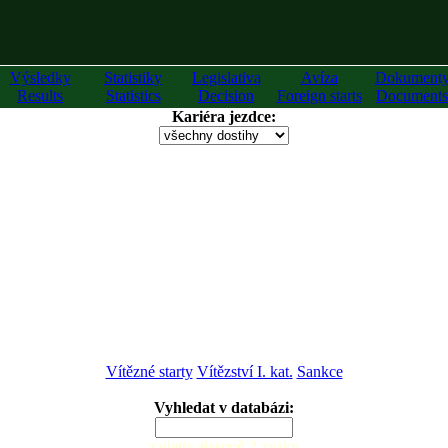
Výsledky
Statistiky
Legislativa
Avíza
Dokument
Results
Statistics
Decision
Foreign starts
Documents
Kariéra jezdce:
Vítězné starty
Vítězství I. kat.
Sankce
Vyhledat v databázi:
zadejte alespoň 2 znaky