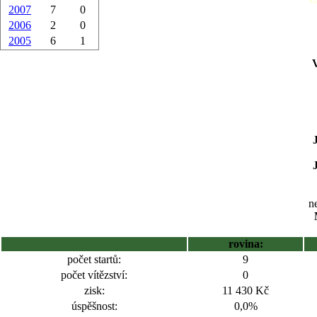
2007
7
0
2006
2
0
2005
6
1
ne
rovina:
počet startů:
9
počet vítězství:
0
zisk:
11 430 Kč
úspěšnost:
0,0%