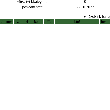
vítězství I.kategorie:
0
poslední start:
22.10.2022
Vítězství I. kat
datum
z
td
kat
délka
kůň
hm