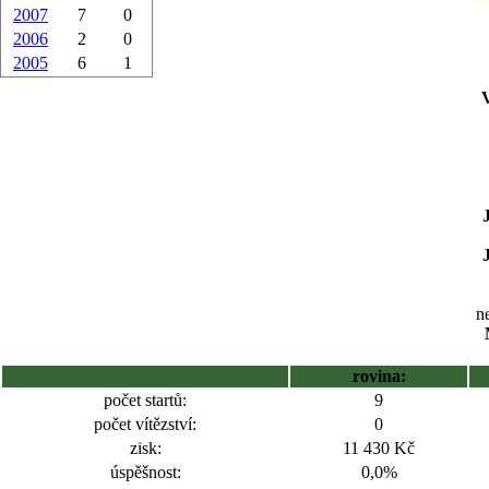
2007
7
0
2006
2
0
2005
6
1
ne
rovina:
počet startů:
9
počet vítězství:
0
zisk:
11 430 Kč
úspěšnost:
0,0%