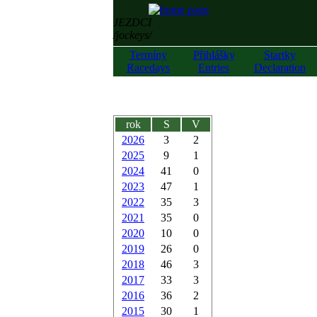
JEZDCI
/jockeys/
Termíny
Přihlášky
Startky
Racedays
Entries
Declaration
rok
S
V
2026
3
2
2025
9
1
2024
41
0
2023
47
1
2022
35
3
2021
35
0
2020
10
0
2019
26
0
2018
46
3
2017
33
3
2016
36
2
2015
30
1