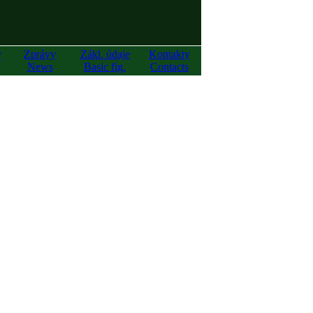
y
Zprávy
Zákl. údaje
Kontakty
News
Basic fig.
Contacts