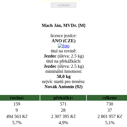
Mach Ján, MVDr. [M]
licence jezdce:
ANO (CZE)
titul na rovině:
Jezdec
(úleva: 2.5 kg)
titul na překážkách:
Jezdec
(úleva: 2.5 kg)
minimální hmotnost:
58,0 kg
nejvíc startů pro trenéra:
Novák Antonín (92)
rovina:
překážky:
celkem:
159
571
730
9
28
37
494 563 Kč
2 307 395 Kč
2 801 957 Kč
5,7%
4,9%
5,1%