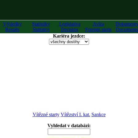
Výsledky
Statistiky
Legislativa
Avíza
Dokument
Results
Statistics
Decision
Foreign starts
Documents
Kariéra jezdce:
Vítězné starty
Vítězství I. kat.
Sankce
Vyhledat v databázi:
zadejte alespoň 2 znaky