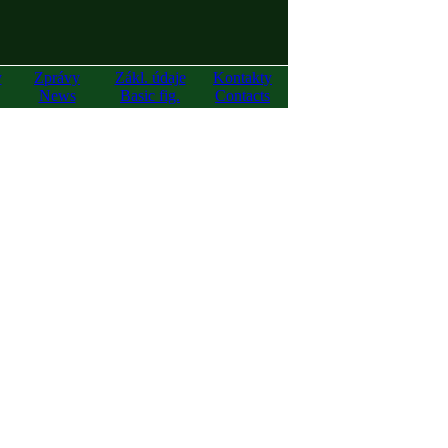
y
Zprávy
Zákl. údaje
Kontakty
News
Basic fig.
Contacts