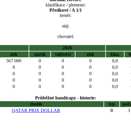
klasifikace / plemeno:
Předkové / A 1/1
trenér:
stáj:
chovatel:
2026
zisk
startů
vítězství
zisk
klas.
567 000
0
0
0
0,0
0
0
0
0
0,0
0
0
0
0
0,0
0
0
0
0
0,0
0
0
0
0
0,0
Průběžné handicapy - historie:
dostih
typ
poř
QATAR PRIX DOLLAR
R
3