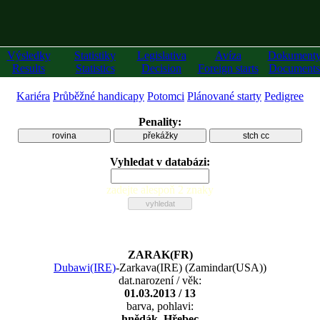
Výsledky
Statistiky
Legislativa
Avíza
Dokument
Results
Statistics
Decision
Foreign starts
Documents
Kariéra
Průběžné handicapy
Potomci
Plánované starty
Pedigree
Penality:
rovina
překážky
stch cc
Vyhledat v databázi:
zadejte alespoň 2 znaky
ZARAK(FR)
Dubawi(IRE)
-
Zarkava(IRE)
(
Zamindar(USA)
)
dat.narození / věk:
01.03.2013 / 13
barva, pohlavi:
hnědák, Hřebec