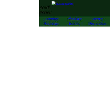
KONĚ
/horses/
Termíny
Přihlášky
Startky
Racedays
Entries
Declaration