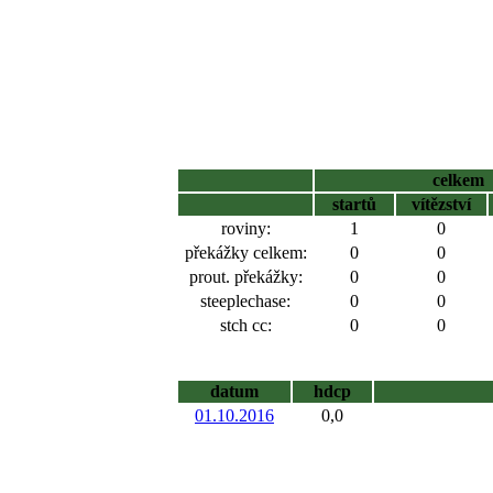
celkem
startů
vítězství
roviny:
1
0
překážky celkem:
0
0
prout. překážky:
0
0
steeplechase:
0
0
stch cc:
0
0
datum
hdcp
01.10.2016
0,0