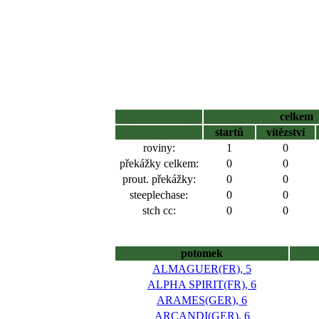
celkem
startů
vítězství
roviny:
1
0
překážky celkem:
0
0
prout. překážky:
0
0
steeplechase:
0
0
stch cc:
0
0
potomek
ALMAGUER(FR), 5
ALPHA SPIRIT(FR), 6
ARAMES(GER), 6
ARCANDI(GER), 6