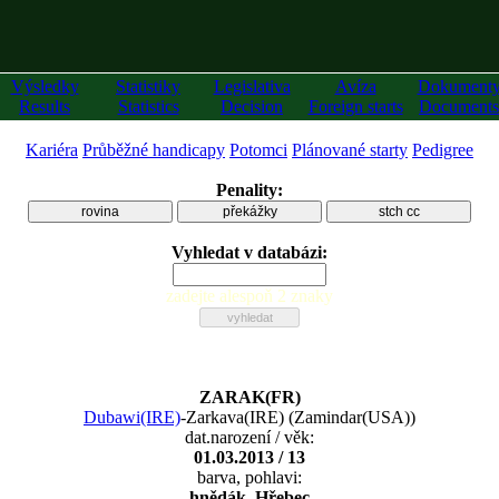
Výsledky
Statistiky
Legislativa
Avíza
Dokument
Results
Statistics
Decision
Foreign starts
Documents
Kariéra
Průběžné handicapy
Potomci
Plánované starty
Pedigree
Penality:
rovina
překážky
stch cc
Vyhledat v databázi:
zadejte alespoň 2 znaky
ZARAK(FR)
Dubawi(IRE)
-
Zarkava(IRE)
(
Zamindar(USA)
)
dat.narození / věk:
01.03.2013 / 13
barva, pohlavi:
hnědák, Hřebec