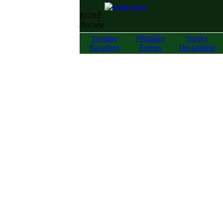
KONĚ
/horses/
Termíny
Přihlášky
Startky
Racedays
Entries
Declaration