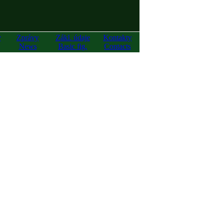
y
Zprávy
Zákl. údaje
Kontakty
News
Basic fig.
Contacts