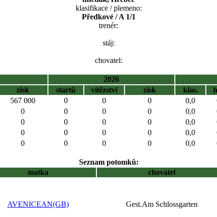
klasifikace / plemeno:
Předkové / A 1/1
trenér:
stáj:
chovatel:
2026
zisk
startů
vítězství
zisk
klas.
567 000
0
0
0
0,0
0
0
0
0
0,0
0
0
0
0
0,0
0
0
0
0
0,0
0
0
0
0
0,0
Seznam potomků:
matka
chovatel
AVENICEAN(GB)
Gest.Am Schlossgarten