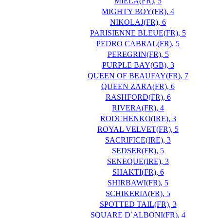
MIELA(FR), 5
MIGHTY BOY(FR), 4
NIKOLAJ(FR), 6
PARISIENNE BLEUE(FR), 5
PEDRO CABRAL(FR), 5
PEREGRIN(FR), 5
PURPLE BAY(GB), 3
QUEEN OF BEAUFAY(FR), 7
QUEEN ZARA(FR), 6
RASHFORD(FR), 6
RIVERA(FR), 4
RODCHENKO(IRE), 3
ROYAL VELVET(FR), 5
SACRIFICE(IRE), 3
SEDSER(FR), 5
SENEQUE(IRE), 3
SHAKTI(FR), 6
SHIRBAWI(FR), 5
SCHIKERIA(FR), 5
SPOTTED TAIL(FR), 3
SQUARE D`ALBONI(FR), 4