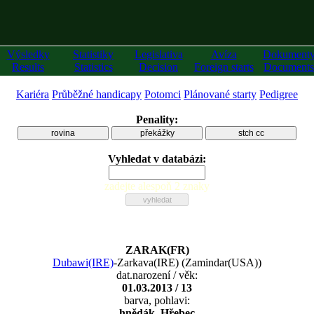
Výsledky
Statistiky
Legislativa
Avíza
Dokument
Results
Statistics
Decision
Foreign starts
Documents
Kariéra
Průběžné handicapy
Potomci
Plánované starty
Pedigree
Penality:
rovina
překážky
stch cc
Vyhledat v databázi:
zadejte alespoň 2 znaky
ZARAK(FR)
Dubawi(IRE)
-
Zarkava(IRE)
(
Zamindar(USA)
)
dat.narození / věk:
01.03.2013 / 13
barva, pohlavi:
hnědák, Hřebec