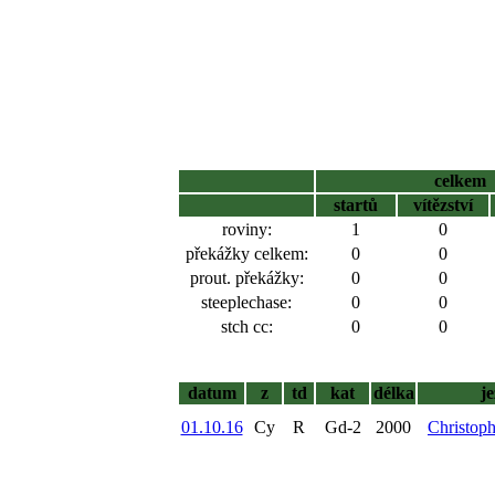
celkem
startů
vítězství
roviny:
1
0
překážky celkem:
0
0
prout. překážky:
0
0
steeplechase:
0
0
stch cc:
0
0
datum
z
td
kat
délka
j
01.10.16
Cy
R
Gd-2
2000
Christop