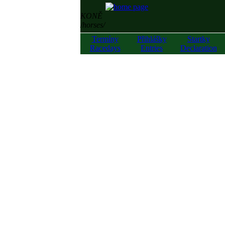
KONĚ
/horses/
Termíny
Přihlášky
Startky
Racedays
Entries
Declaration