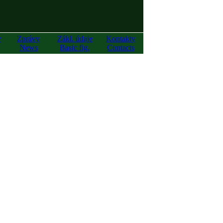
y
Zprávy
Zákl. údaje
Kontakty
News
Basic fig.
Contacts