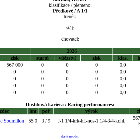
klasifikace / plemeno:
Předkové / A 1/1
trenér:
stáj:
chovatel:
2026
zisk
startů
vítězství
zisk
klas.
567 000
0
0
0
0,0
0
0
0
0
0,0
0
0
0
0
0,0
0
0
0
0
0,0
0
0
0
0
0,0
Dostihová kariéra / Racing performances:
ezdec
hm
poř
výrok
z
567
he Soumillon
55.0
3 / 9
J-1 1/4-krk-hl.-nos-1 1/4-3/4-kr.hl.
skrýt neodst.