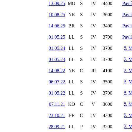
13.09.25
MO
S
IV
4400
Pavl
10.08.25
NE
S
IV
3600
Pavl
14.06.25
BR
S
IV
3400
Pavl
01.05.25
LL
S
IV
3700
Pavl
01.05.24
LL
S
IV
3700
ž. M
01.05.23
LL
S
IV
3700
ž. M
14.08.22
NE
C
III
4100
ž. M
06.07.22
LL
S
IV
3500
ž. M
01.05.22
LL
S
IV
3700
ž. M
07.11.21
KO
C
V
3600
ž. M
23.10.21
PE
C
IV
4300
ž. M
28.09.21
LL
P
IV
3200
ž. M