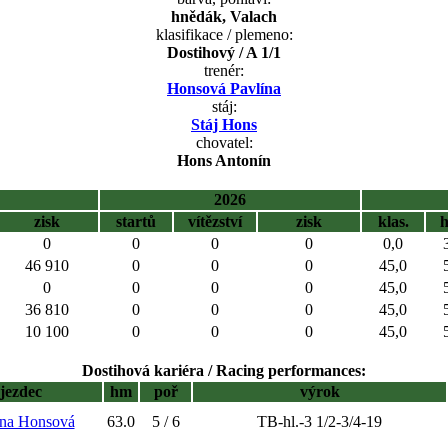
hnědák, Valach
klasifikace / plemeno:
Dostihový / A 1/1
trenér:
Honsová Pavlína
stáj:
Stáj Hons
chovatel:
Hons Antonín
2026
zisk
startů
vítězství
zisk
klas.
0
0
0
0
0,0
46 910
0
0
0
45,0
0
0
0
0
45,0
36 810
0
0
0
45,0
10 100
0
0
0
45,0
Dostihová kariéra / Racing performances:
jezdec
hm
poř
výrok
ína Honsová
63.0
5 / 6
TB-hl.-3 1/2-3/4-19