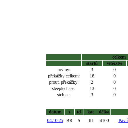
celkem
startů
vítězství
roviny:
3
0
překážky celkem:
18
0
prout. překážky:
2
0
steeplechase:
13
0
stch cc:
3
0
datum
z
td
kat
délka
04.10.25
BR
S
III
4100
Pavl