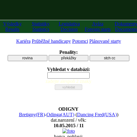
Výsledky
Statistiky
Legislativa
Avíza
Dokument
Results
Statistics
Decision
Foreign starts
Documents
Kariéra
Průběžné handicapy
Potomci
Plánované starty
Penality:
rovina
překážky
stch cc
Vyhledat v databázi:
zadejte alespoň 2 znaky
ODIGNY
Bretigny(FR)
-
Odinga(AUT)
(
Dancing Fred(USA)
)
dat.narození / věk:
10.05.2015 / 11
barva, pohlavi: