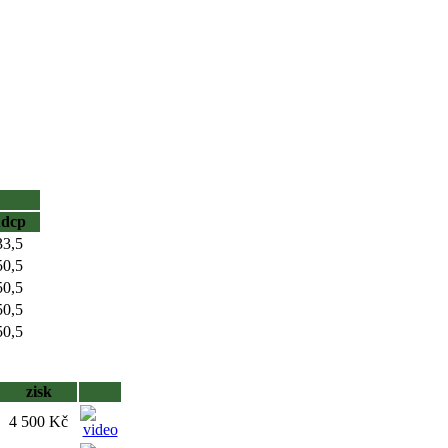
hdcp
33,5
50,5
50,5
50,5
50,5
zisk
4 500 Kč