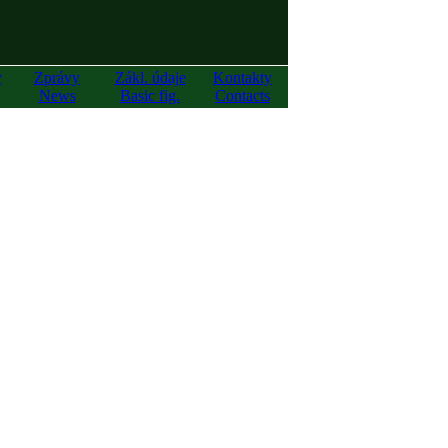
y
Zprávy
Zákl. údaje
Kontakty
News
Basic fig.
Contacts