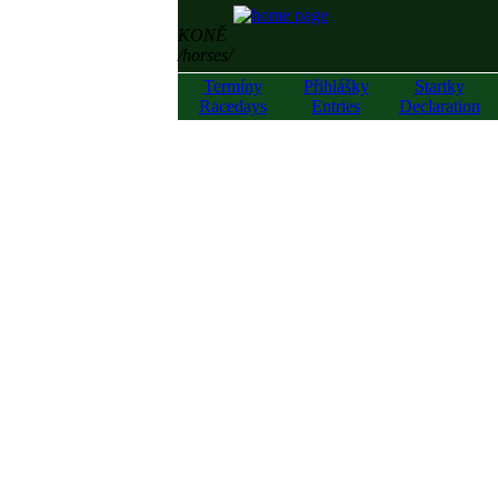
KONĚ
/horses/
Termíny
Přihlášky
Startky
Racedays
Entries
Declaration