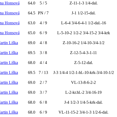
ína Honsová
64.0
5 / 5
Z-11-1-3 1/4-dal.
ína Honsová
64.5
PN / 7
J-1 1/2-15-dal.
ína Honsová
63.0
4 / 9
L-6-4 3/4-6-4-1 1/2-dal.-16
ína Honsová
65.0
6 / 9
L-5-10-2 1/2-2 3/4-15-2 3/4-krk
artin Liška
69.0
4 / 8
Z-10-16-2 1/4-10-3/4-1/2
artin Liška
69.5
3 / 8
Z-12-5-4-3-1-11
artin Liška
68.0
4 / 4
Z-5-12-dal.
artin Liška
69.5
7 / 13
J-3 1/4-4 1/2-1-hl.-10-krk-3/4-10-1/2
artin Liška
69.0
2 / 7
VL-13-8-6-2-2
artin Liška
69.0
3 / 7
L-2-kr.hl.-2 3/4-16-19
artin Liška
68.0
6 / 8
J-4 1/2-3 1/4-5-krk-dal.
artin Liška
68.0
6 / 9
VL-11-15-2 3/4-1-3 1/2-6-dal.