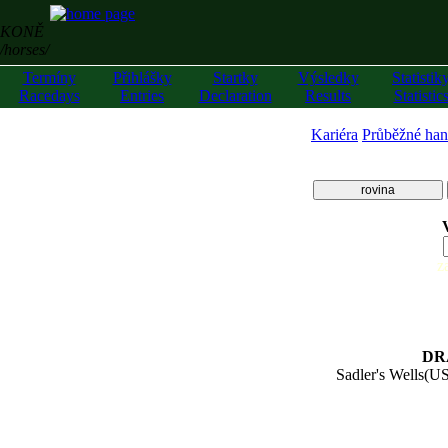
KONĚ
/horses/
Termíny
Přihlášky
Startky
Výsledky
Statistik
Racedays
Entries
Declaration
Results
Statistic
Kariéra
Průběžné han
rovina
z
DR
Sadler's Wells(U