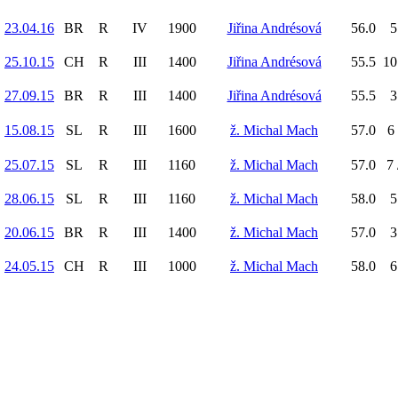
23.04.16
BR
R
IV
1900
Jiřina Andrésová
56.0
5
25.10.15
CH
R
III
1400
Jiřina Andrésová
55.5
10
27.09.15
BR
R
III
1400
Jiřina Andrésová
55.5
3
15.08.15
SL
R
III
1600
ž. Michal Mach
57.0
6 
25.07.15
SL
R
III
1160
ž. Michal Mach
57.0
7 
28.06.15
SL
R
III
1160
ž. Michal Mach
58.0
5
20.06.15
BR
R
III
1400
ž. Michal Mach
57.0
3
24.05.15
CH
R
III
1000
ž. Michal Mach
58.0
6