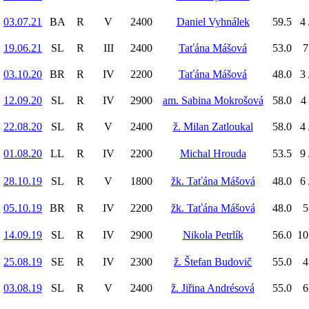
03.07.21
BA
R
V
2400
Daniel Vyhnálek
59.5
4 
19.06.21
SL
R
III
2400
Taťána Mášová
53.0
7
03.10.20
BR
R
IV
2200
Taťána Mášová
48.0
3 
12.09.20
SL
R
IV
2900
am. Sabina Mokrošová
58.0
4 
22.08.20
SL
R
V
2400
ž. Milan Zatloukal
58.0
4 
01.08.20
LL
R
IV
2200
Michal Hrouda
53.5
9 
28.10.19
SL
R
V
1800
žk. Taťána Mášová
48.0
6 
05.10.19
BR
R
IV
2200
žk. Taťána Mášová
48.0
5
14.09.19
SL
R
IV
2900
Nikola Petrlík
56.0
10
25.08.19
SE
R
IV
2300
ž. Štefan Budovič
55.0
4
03.08.19
SL
R
V
2400
ž. Jiřina Andrésová
55.0
6