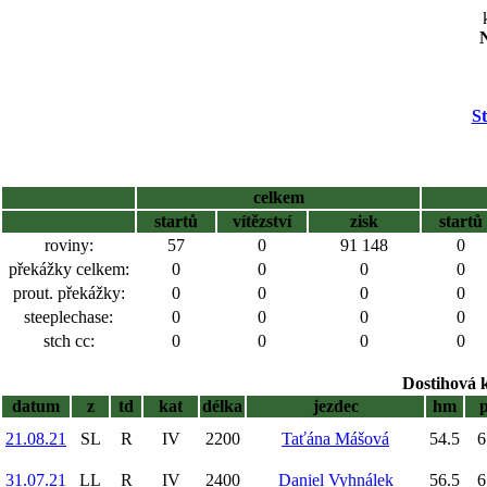
N
St
celkem
startů
vítězství
zisk
startů
roviny:
57
0
91 148
0
překážky celkem:
0
0
0
0
prout. překážky:
0
0
0
0
steeplechase:
0
0
0
0
stch cc:
0
0
0
0
Dostihová 
datum
z
td
kat
délka
jezdec
hm
21.08.21
SL
R
IV
2200
Taťána Mášová
54.5
6
31.07.21
LL
R
IV
2400
Daniel Vyhnálek
56.5
6