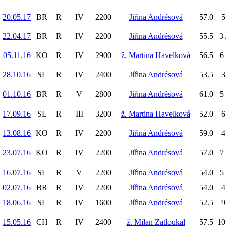
20.05.17
BR
R
IV
2200
Jiřina Andrésová
57.0
5
22.04.17
BR
R
IV
2200
Jiřina Andrésová
55.5
3 
05.11.16
KO
R
IV
2900
ž. Martina Havelková
56.5
6 
28.10.16
SL
R
IV
2400
Jiřina Andrésová
53.5
3
01.10.16
BR
R
V
2800
Jiřina Andrésová
61.0
5 
17.09.16
SL
R
III
3200
ž. Martina Havelková
52.0
6
13.08.16
KO
R
IV
2200
Jiřina Andrésová
59.0
4
23.07.16
KO
R
IV
2200
Jiřina Andrésová
57.0
7 
16.07.16
SL
R
V
2200
Jiřina Andrésová
54.0
5 
02.07.16
BR
R
IV
2200
Jiřina Andrésová
54.0
4
18.06.16
SL
R
IV
1600
Jiřina Andrésová
52.5
9
15.05.16
CH
R
IV
2400
ž. Milan Zatloukal
57.5
10