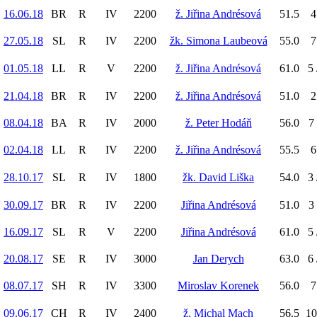
16.06.18
BR
R
IV
2200
ž. Jiřina Andrésová
51.5
4
27.05.18
SL
R
IV
2200
žk. Simona Laubeová
55.0
7
01.05.18
LL
R
V
2200
ž. Jiřina Andrésová
61.0
5 
21.04.18
BR
R
IV
2200
ž. Jiřina Andrésová
51.0
2
08.04.18
BA
R
IV
2000
ž. Peter Hodáň
56.0
7 
02.04.18
LL
R
IV
2200
ž. Jiřina Andrésová
55.5
6
28.10.17
SL
R
IV
1800
žk. David Liška
54.0
3 
30.09.17
BR
R
IV
2200
Jiřina Andrésová
51.0
3 
16.09.17
SL
R
V
2200
Jiřina Andrésová
61.0
5 
20.08.17
SE
R
IV
3000
Jan Derych
63.0
6 
08.07.17
SH
R
IV
3300
Miroslav Korenek
56.0
7
09.06.17
CH
R
IV
2400
ž. Michal Mach
56.5
10