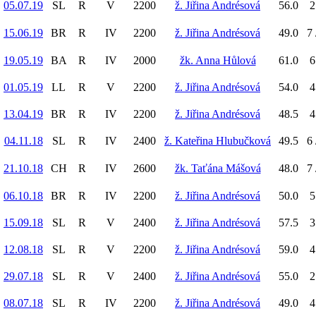
05.07.19
SL
R
V
2200
ž. Jiřina Andrésová
56.0
2
15.06.19
BR
R
IV
2200
ž. Jiřina Andrésová
49.0
7 
19.05.19
BA
R
IV
2000
žk. Anna Hůlová
61.0
6
01.05.19
LL
R
V
2200
ž. Jiřina Andrésová
54.0
4
13.04.19
BR
R
IV
2200
ž. Jiřina Andrésová
48.5
4
04.11.18
SL
R
IV
2400
ž. Kateřina Hlubučková
49.5
6 
21.10.18
CH
R
IV
2600
žk. Taťána Mášová
48.0
7 
06.10.18
BR
R
IV
2200
ž. Jiřina Andrésová
50.0
5
15.09.18
SL
R
V
2400
ž. Jiřina Andrésová
57.5
3
12.08.18
SL
R
V
2200
ž. Jiřina Andrésová
59.0
4
29.07.18
SL
R
V
2400
ž. Jiřina Andrésová
55.0
2
08.07.18
SL
R
IV
2200
ž. Jiřina Andrésová
49.0
4