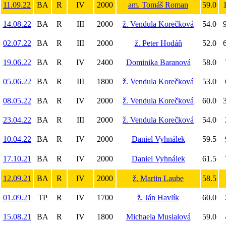
11.09.22
BA
R
IV
2000
am. Tomáš Roman
59.0
1
14.08.22
BA
R
III
2000
ž. Vendula Korečková
54.0
9
02.07.22
BA
R
III
2000
ž. Peter Hodáň
52.0
6
19.06.22
BA
R
IV
2400
Dominika Baranová
58.0
05.06.22
BA
R
III
1800
ž. Vendula Korečková
53.0
08.05.22
BA
R
IV
2000
ž. Vendula Korečková
60.0
3
23.04.22
BA
R
III
2000
ž. Vendula Korečková
54.0
10.04.22
BA
R
IV
2000
Daniel Vyhnálek
59.5
17.10.21
BA
R
IV
2000
Daniel Vyhnálek
61.5
12.09.21
BA
R
IV
2000
ž. Martin Laube
58.5
01.09.21
TP
R
IV
1700
ž. Ján Havlík
60.0
15.08.21
BA
R
IV
1800
Michaela Musialová
59.0