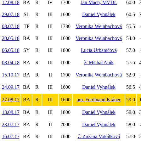
12.08.18
BA
R
IV
1700
Ján Mach, MVDr.
60.0
3
29.07.18
SL
R
III
1600
Daniel Vyhnálek
60.5
7
08.07.18
TP
R
III
1780
Veronika Weinbachová
55.5
20.05.18
BA
R
III
1600
Veronika Weinbachová
54.0
06.05.18
SY
R
III
1800
Lucia Urbaničová
57.0
08.04.18
BA
R
III
1600
ž. Michal Abík
57.5
4
15.10.17
BA
R
II
1700
Veronika Weinbachová
52.0
24.09.17
BA
R
III
1600
Daniel Vyhnálek
56.5
4
27.08.17
BA
R
III
1600
am. Ferdinand Kráner
59.0
1
13.08.17
BA
R
III
1800
Daniel Vyhnálek
58.0
3
23.07.17
BA
R
II
2000
Daniel Vyhnálek
58.0
16.07.17
BA
R
III
1600
ž. Zuzana Vokálková
57.0
2