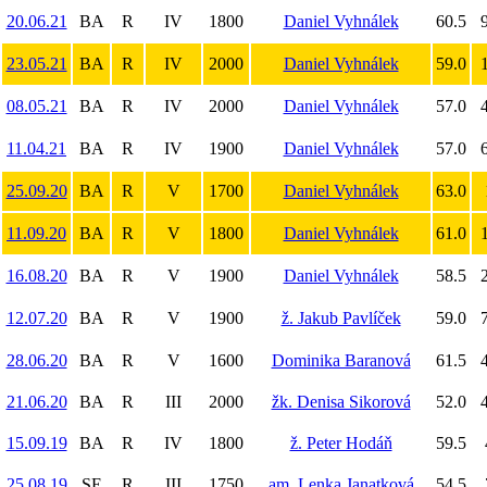
20.06.21
BA
R
IV
1800
Daniel Vyhnálek
60.5
9
23.05.21
BA
R
IV
2000
Daniel Vyhnálek
59.0
1
08.05.21
BA
R
IV
2000
Daniel Vyhnálek
57.0
4
11.04.21
BA
R
IV
1900
Daniel Vyhnálek
57.0
6
25.09.20
BA
R
V
1700
Daniel Vyhnálek
63.0
11.09.20
BA
R
V
1800
Daniel Vyhnálek
61.0
1
16.08.20
BA
R
V
1900
Daniel Vyhnálek
58.5
2
12.07.20
BA
R
V
1900
ž. Jakub Pavlíček
59.0
7
28.06.20
BA
R
V
1600
Dominika Baranová
61.5
4
21.06.20
BA
R
III
2000
žk. Denisa Sikorová
52.0
4
15.09.19
BA
R
IV
1800
ž. Peter Hodáň
59.5
25.08.19
SE
R
III
1750
am. Lenka Janatková
54.5