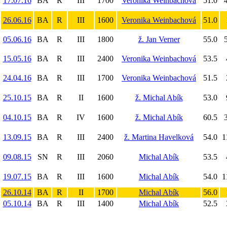
17.07.16
BA
R
III
1700
Veronika Weinbachová
51.0
4
26.06.16
BA
R
III
1600
Veronika Weinbachová
51.0
05.06.16
BA
R
III
1800
ž. Jan Verner
55.0
5
15.05.16
BA
R
III
2400
Veronika Weinbachová
53.5
24.04.16
BA
R
III
1700
Veronika Weinbachová
51.5
25.10.15
BA
R
II
1600
ž. Michal Abík
53.0
04.10.15
BA
R
IV
1600
ž. Michal Abík
60.5
3
13.09.15
BA
R
III
2400
ž. Martina Havelková
54.0
1
09.08.15
SN
R
III
2060
Michal Abík
53.5
19.07.15
BA
R
III
1600
Michal Abík
54.0
1
26.10.14
BA
R
II
1700
Michal Abík
56.0
05.10.14
BA
R
III
1400
Michal Abík
52.5