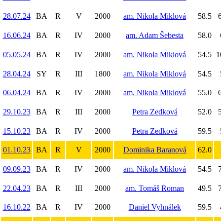
28.07.24
BA
R
V
2000
am. Nikola Miklová
58.5
6
16.06.24
BA
R
IV
2000
am. Adam Šebesta
58.0
05.05.24
BA
R
IV
2000
am. Nikola Miklová
54.5
1
28.04.24
SY
R
III
1800
am. Nikola Miklová
54.5
06.04.24
BA
R
IV
2000
am. Nikola Miklová
55.0
6
29.10.23
BA
R
III
2000
Petra Zedková
52.0
5
15.10.23
BA
R
IV
2000
Petra Zedková
59.5
01.10.23
BA
R
V
2000
Dominika Baranová
62.0
09.09.23
BA
R
IV
2000
am. Nikola Miklová
54.5
7
22.04.23
BA
R
III
2000
am. Tomáš Roman
49.5
7
16.10.22
BA
R
IV
2000
Daniel Vyhnálek
59.5