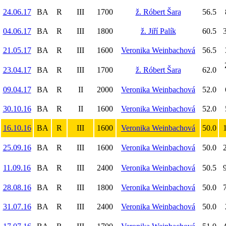
24.06.17
BA
R
III
1700
ž. Róbert Šara
56.5
04.06.17
BA
R
III
1800
ž. Jiří Palík
60.5
3
21.05.17
BA
R
III
1600
Veronika Weinbachová
56.5
23.04.17
BA
R
III
1700
ž. Róbert Šara
62.0
09.04.17
BA
R
II
2000
Veronika Weinbachová
52.0
30.10.16
BA
R
II
1600
Veronika Weinbachová
52.0
16.10.16
BA
R
III
1600
Veronika Weinbachová
50.0
1
25.09.16
BA
R
III
1600
Veronika Weinbachová
50.0
2
11.09.16
BA
R
III
2400
Veronika Weinbachová
50.5
9
28.08.16
BA
R
III
1800
Veronika Weinbachová
50.0
7
31.07.16
BA
R
III
2400
Veronika Weinbachová
50.0