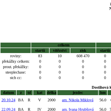
N
celkem
startů
vítězství
zisk
startů
roviny:
83
10
608 470
0
překážky celkem:
0
0
0
0
prout. překážky:
0
0
0
0
steeplechase:
0
0
0
0
stch cc:
0
0
0
0
Dostihová 
datum
z
td
kat
délka
jezdec
hm
20.10.24
BA
R
V
2000
am. Nikola Miklová
56.0
22.09.24
BA
R
IV
2000
am. Ivana Hrubšová
56.0
7