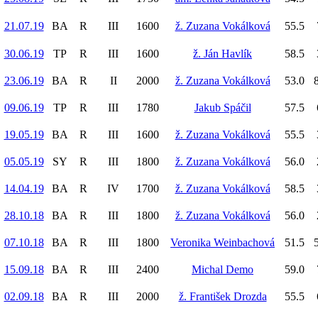
21.07.19
BA
R
III
1600
ž. Zuzana Vokálková
55.5
30.06.19
TP
R
III
1600
ž. Ján Havlík
58.5
23.06.19
BA
R
II
2000
ž. Zuzana Vokálková
53.0
8
09.06.19
TP
R
III
1780
Jakub Spáčil
57.5
19.05.19
BA
R
III
1600
ž. Zuzana Vokálková
55.5
05.05.19
SY
R
III
1800
ž. Zuzana Vokálková
56.0
14.04.19
BA
R
IV
1700
ž. Zuzana Vokálková
58.5
28.10.18
BA
R
III
1800
ž. Zuzana Vokálková
56.0
07.10.18
BA
R
III
1800
Veronika Weinbachová
51.5
5
15.09.18
BA
R
III
2400
Michal Demo
59.0
02.09.18
BA
R
III
2000
ž. František Drozda
55.5