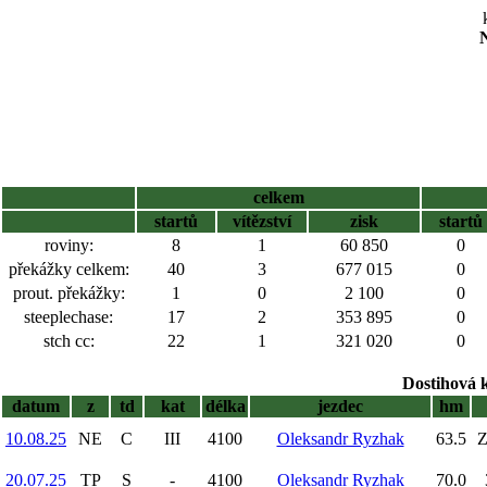
N
celkem
startů
vítězství
zisk
startů
roviny:
8
1
60 850
0
překážky celkem:
40
3
677 015
0
prout. překážky:
1
0
2 100
0
steeplechase:
17
2
353 895
0
stch cc:
22
1
321 020
0
Dostihová 
datum
z
td
kat
délka
jezdec
hm
10.08.25
NE
C
III
4100
Oleksandr Ryzhak
63.5
Z
20.07.25
TP
S
-
4100
Oleksandr Ryzhak
70.0