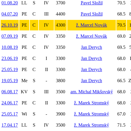
01.08.20
LL
S
IV
3700
Pavel Složil
70.5
04.07.20
PE
C
III
4400
Pavel Složil
68.5
8
26.10.19
PE
C
IV
4300
ž. Marcel Novák
70.5
1
07.09.19
PE
C
IV
3350
ž. Marcel Novák
69.0
2
10.08.19
PE
C
IV
3350
Jan Derych
69.5
5
23.06.19
PE
C
I
3300
Jan Derych
68.0
25.05.19
PE
C
II
3300
Jan Derych
68.0
19.05.19
Me
S
-
3800
Jan Derych
66.5
Z
06.08.17
KV
S
III
3500
am. Michal Mikšovský
68.0
24.06.17
PE
C
II
3300
ž. Marek Stromský
68.0
25.05.17
Wi
S
-
3900
ž. Marek Stromský
67.0
17.04.17
LL
S
IV
3500
ž. Marek Stromský
71.5