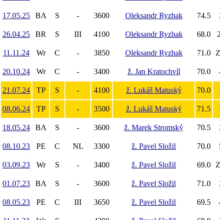
17.05.25
BA
S
-
3600
Oleksandr Ryzhak
74.5
26.04.25
BR
S
III
4100
Oleksandr Ryzhak
68.0
2
11.11.24
Wr
C
-
3850
Oleksandr Ryzhak
71.0
Z
20.10.24
Wr
C
-
3400
ž. Jan Kratochvíl
70.0
21.07.24
TP
S
-
4100
ž. Lukáš Matuský
70.0
08.06.24
TP
S
-
3500
ž. Lukáš Matuský
71.5
18.05.24
BA
S
-
3600
ž. Marek Stromský
70.5
08.10.23
PE
C
NL
3300
ž. Pavel Složil
70.0
03.09.23
Wr
S
-
3400
ž. Pavel Složil
69.0
Z
01.07.23
BA
S
-
3600
ž. Pavel Složil
71.0
08.05.23
PE
C
III
3650
ž. Pavel Složil
69.5