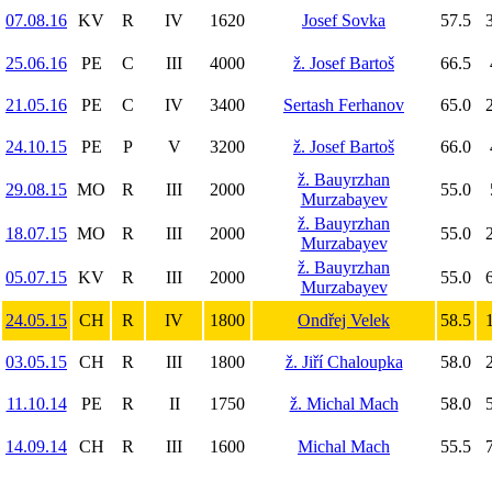
07.08.16
KV
R
IV
1620
Josef Sovka
57.5
3
25.06.16
PE
C
III
4000
ž. Josef Bartoš
66.5
21.05.16
PE
C
IV
3400
Sertash Ferhanov
65.0
2
24.10.15
PE
P
V
3200
ž. Josef Bartoš
66.0
ž. Bauyrzhan
29.08.15
MO
R
III
2000
55.0
Murzabayev
ž. Bauyrzhan
18.07.15
MO
R
III
2000
55.0
2
Murzabayev
ž. Bauyrzhan
05.07.15
KV
R
III
2000
55.0
6
Murzabayev
24.05.15
CH
R
IV
1800
Ondřej Velek
58.5
1
03.05.15
CH
R
III
1800
ž. Jiří Chaloupka
58.0
2
11.10.14
PE
R
II
1750
ž. Michal Mach
58.0
5
14.09.14
CH
R
III
1600
Michal Mach
55.5
7