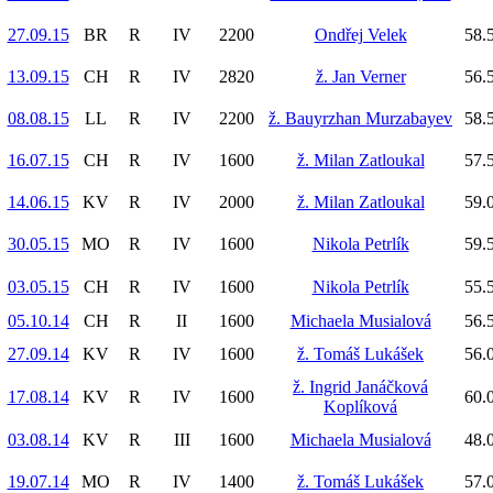
27.09.15
BR
R
IV
2200
Ondřej Velek
58.
13.09.15
CH
R
IV
2820
ž. Jan Verner
56.
08.08.15
LL
R
IV
2200
ž. Bauyrzhan Murzabayev
58.
16.07.15
CH
R
IV
1600
ž. Milan Zatloukal
57.
14.06.15
KV
R
IV
2000
ž. Milan Zatloukal
59.
30.05.15
MO
R
IV
1600
Nikola Petrlík
59.
03.05.15
CH
R
IV
1600
Nikola Petrlík
55.
05.10.14
CH
R
II
1600
Michaela Musialová
56.
27.09.14
KV
R
IV
1600
ž. Tomáš Lukášek
56.
ž. Ingrid Janáčková
17.08.14
KV
R
IV
1600
60.
Koplíková
03.08.14
KV
R
III
1600
Michaela Musialová
48.
19.07.14
MO
R
IV
1400
ž. Tomáš Lukášek
57.