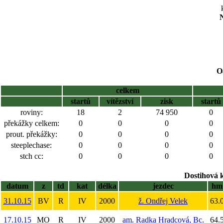
N
O
celkem
startů
vítězství
zisk
startů
roviny:
18
2
74 950
0
překážky celkem:
0
0
0
0
prout. překážky:
0
0
0
0
steeplechase:
0
0
0
0
stch cc:
0
0
0
0
Dostihová 
datum
z
td
kat
délka
jezdec
hm
31.10.15
BV
R
IV
2000
ž. Ondřej Velek
63.
17.10.15
MO
R
IV
2000
am. Radka Hradcová, Bc.
64.