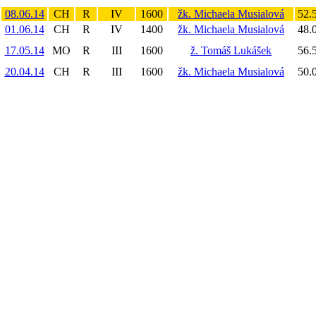
08.06.14
CH
R
IV
1600
žk. Michaela Musialová
52.
01.06.14
CH
R
IV
1400
žk. Michaela Musialová
48.
17.05.14
MO
R
III
1600
ž. Tomáš Lukášek
56.
20.04.14
CH
R
III
1600
žk. Michaela Musialová
50.