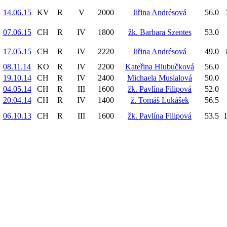
14.06.15
KV
R
V
2000
Jiřina Andrésová
56.0
07.06.15
CH
R
IV
1800
žk. Barbara Szentes
53.0
17.05.15
CH
R
IV
2220
Jiřina Andrésová
49.0
08.11.14
KO
R
IV
2200
Kateřina Hlubučková
56.0
19.10.14
CH
R
IV
2400
Michaela Musialová
50.0
04.05.14
CH
R
III
1600
žk. Pavlína Filipová
52.0
20.04.14
CH
R
IV
1400
ž. Tomáš Lukášek
56.5
06.10.13
CH
R
III
1600
žk. Pavlína Filipová
53.5
1