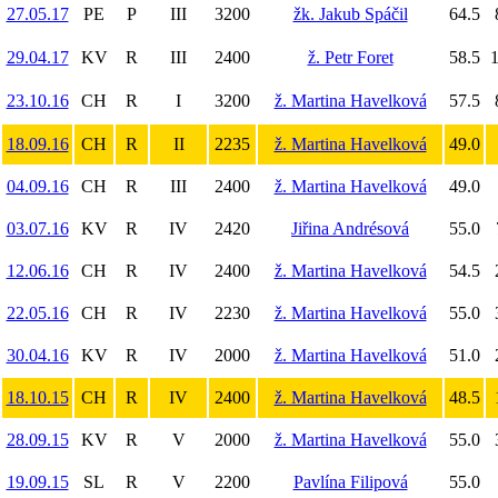
27.05.17
PE
P
III
3200
žk. Jakub Spáčil
64.5
29.04.17
KV
R
III
2400
ž. Petr Foret
58.5
1
23.10.16
CH
R
I
3200
ž. Martina Havelková
57.5
18.09.16
CH
R
II
2235
ž. Martina Havelková
49.0
04.09.16
CH
R
III
2400
ž. Martina Havelková
49.0
03.07.16
KV
R
IV
2420
Jiřina Andrésová
55.0
12.06.16
CH
R
IV
2400
ž. Martina Havelková
54.5
22.05.16
CH
R
IV
2230
ž. Martina Havelková
55.0
30.04.16
KV
R
IV
2000
ž. Martina Havelková
51.0
18.10.15
CH
R
IV
2400
ž. Martina Havelková
48.5
28.09.15
KV
R
V
2000
ž. Martina Havelková
55.0
19.09.15
SL
R
V
2200
Pavlína Filipová
55.0