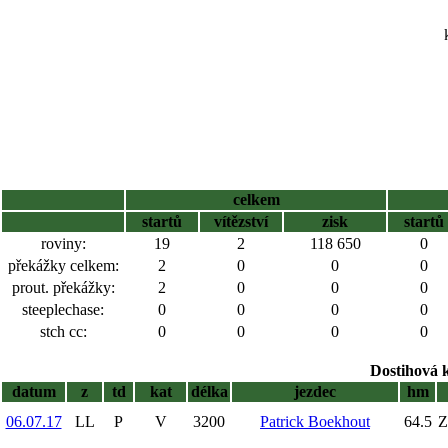
celkem
startů
vítězství
zisk
startů
roviny:
19
2
118 650
0
překážky celkem:
2
0
0
0
prout. překážky:
2
0
0
0
steeplechase:
0
0
0
0
stch cc:
0
0
0
0
Dostihová 
datum
z
td
kat
délka
jezdec
hm
06.07.17
LL
P
V
3200
Patrick Boekhout
64.5
Z