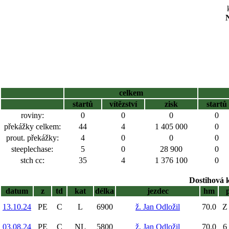
N
celkem
startů
vítězství
zisk
startů
roviny:
0
0
0
0
překážky celkem:
44
4
1 405 000
0
prout. překážky:
4
0
0
0
steeplechase:
5
0
28 900
0
stch cc:
35
4
1 376 100
0
Dostihová 
datum
z
td
kat
délka
jezdec
hm
13.10.24
PE
C
L
6900
ž. Jan Odložil
70.0
Z 
03.08.24
PE
C
NL
5800
ž. Jan Odložil
70.0
6 