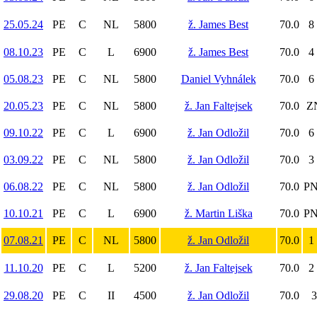
25.05.24
PE
C
NL
5800
ž. James Best
70.0
8 
08.10.23
PE
C
L
6900
ž. James Best
70.0
4 
05.08.23
PE
C
NL
5800
Daniel Vyhnálek
70.0
6 
20.05.23
PE
C
NL
5800
ž. Jan Faltejsek
70.0
ZN
09.10.22
PE
C
L
6900
ž. Jan Odložil
70.0
6 
03.09.22
PE
C
NL
5800
ž. Jan Odložil
70.0
3 
06.08.22
PE
C
NL
5800
ž. Jan Odložil
70.0
PN
10.10.21
PE
C
L
6900
ž. Martin Liška
70.0
PN
07.08.21
PE
C
NL
5800
ž. Jan Odložil
70.0
1 
11.10.20
PE
C
L
5200
ž. Jan Faltejsek
70.0
2 
29.08.20
PE
C
II
4500
ž. Jan Odložil
70.0
3