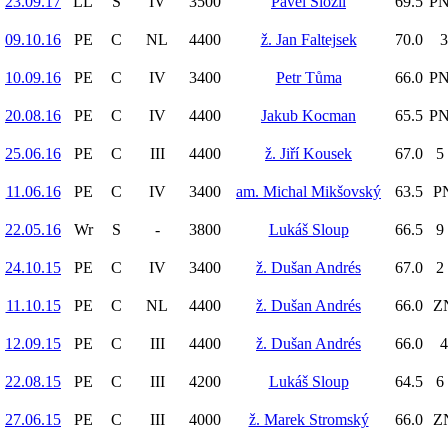
23.09.17
LL
S
IV
3500
Pavel Složil
69.5
PN
09.10.16
PE
C
NL
4400
ž. Jan Faltejsek
70.0
3
10.09.16
PE
C
IV
3400
Petr Tůma
66.0
PN
20.08.16
PE
C
IV
4400
Jakub Kocman
65.5
PN
25.06.16
PE
C
III
4400
ž. Jiří Kousek
67.0
5 
11.06.16
PE
C
IV
3400
am. Michal Mikšovský
63.5
PN
22.05.16
Wr
S
-
3800
Lukáš Sloup
66.5
9 
24.10.15
PE
C
IV
3400
ž. Dušan Andrés
67.0
2 
11.10.15
PE
C
NL
4400
ž. Dušan Andrés
66.0
ZN
12.09.15
PE
C
III
4400
ž. Dušan Andrés
66.0
4
22.08.15
PE
C
III
4200
Lukáš Sloup
64.5
6 
27.06.15
PE
C
III
4000
ž. Marek Stromský
66.0
ZN