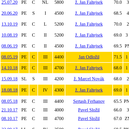
25.07.20
PE
C
NL
5800
ž. Jan Faltejsek
70.0
3
20.06.20
PE
S
I
4500
ž. Jan Faltejsek
68.5
4
13.10.19
PE
C
L
5200
ž. Jan Faltejsek
70.0
2
10.08.19
PE
C
II
5200
ž. Jan Faltejsek
69.0
3 
08.06.19
PE
C
II
4500
ž. Jan Faltejsek
69.5
PN
08.05.19
PE
C
III
4400
Jan Odložil
71.5
1 
14.10.18
PE
C
III
4700
ž. Jan Faltejsek
68.0
1 
15.09.18
SL
S
III
4200
ž. Marcel Novák
68.0
2
18.08.18
PE
C
IV
4300
ž. Jan Faltejsek
69.0
1 
08.05.18
PE
C
III
4400
Sertash Ferhanov
65.5
PN
21.10.17
PE
C
III
4000
Pavel Složil
66.0
3
08.10.17
PE
C
III
4700
Pavel Složil
67.0
ZN