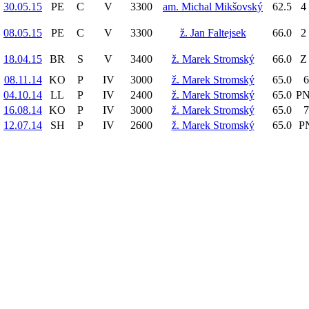
30.05.15
PE
C
V
3300
am. Michal Mikšovský
62.5
4 
08.05.15
PE
C
V
3300
ž. Jan Faltejsek
66.0
2 
18.04.15
BR
S
V
3400
ž. Marek Stromský
66.0
Z 
08.11.14
KO
P
IV
3000
ž. Marek Stromský
65.0
6
04.10.14
LL
P
IV
2400
ž. Marek Stromský
65.0
PN
16.08.14
KO
P
IV
3000
ž. Marek Stromský
65.0
7
12.07.14
SH
P
IV
2600
ž. Marek Stromský
65.0
PN