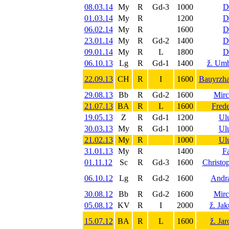
08.03.14
My
R
Gd-3
1000
D
01.03.14
My
R
1200
D
06.02.14
My
R
1600
D
23.01.14
My
R
Gd-2
1400
D
09.01.14
My
R
L
1800
D
06.10.13
Lg
R
Gd-1
1400
ž. Umb
22.09.13
CH
R
I
1600
Bauyrzh
29.08.13
Bb
R
Gd-2
1600
Mir
21.07.13
BA
R
L
1600
Frede
19.05.13
Z
R
Gd-1
1200
Ul
30.03.13
My
R
Gd-1
1000
Ul
21.02.13
My
R
1000
Ul
31.01.13
My
R
1400
Fa
01.11.12
Sc
R
Gd-3
1600
Christo
06.10.12
Lg
R
Gd-2
1600
Andra
30.08.12
Bb
R
Gd-2
1600
Mir
05.08.12
KV
R
I
2000
ž. Ja
15.07.12
BA
R
L
1600
ž. Ja