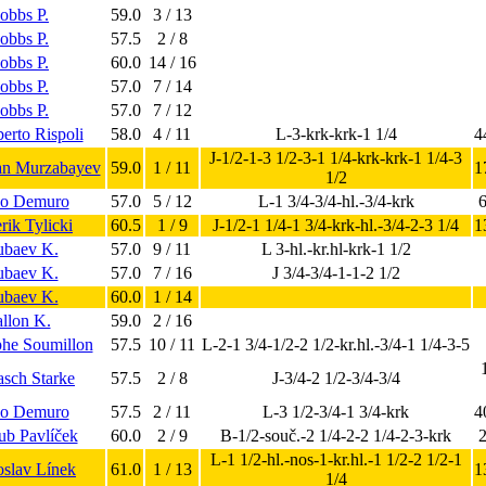
obbs P.
59.0
3 / 13
obbs P.
57.5
2 / 8
obbs P.
60.0
14 / 16
obbs P.
57.0
7 / 14
obbs P.
57.0
7 / 12
erto Rispoli
58.0
4 / 11
L-3-krk-krk-1 1/4
4
J-1/2-1-3 1/2-3-1 1/4-krk-krk-1 1/4-3
an Murzabayev
59.0
1 / 11
1
1/2
co Demuro
57.0
5 / 12
L-1 3/4-3/4-hl.-3/4-krk
rik Tylicki
60.5
1 / 9
J-1/2-1 1/4-1 3/4-krk-hl.-3/4-2-3 1/4
1
ubaev K.
57.0
9 / 11
L 3-hl.-kr.hl-krk-1 1/2
ubaev K.
57.0
7 / 16
J 3/4-3/4-1-1-2 1/2
ubaev K.
60.0
1 / 14
llon K.
59.0
2 / 16
phe Soumillon
57.5
10 / 11
L-2-1 3/4-1/2-2 1/2-kr.hl.-3/4-1 1/4-3-5
sch Starke
57.5
2 / 8
J-3/4-2 1/2-3/4-3/4
co Demuro
57.5
2 / 11
L-3 1/2-3/4-1 3/4-krk
4
kub Pavlíček
60.0
2 / 9
B-1/2-souč.-2 1/4-2-2 1/4-2-3-krk
L-1 1/2-hl.-nos-1-kr.hl.-1 1/2-2 1/2-1
roslav Línek
61.0
1 / 13
1
1/4