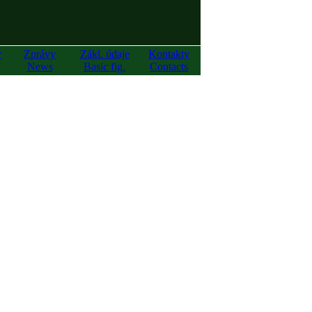
y
Zprávy
Zákl. údaje
Kontakty
News
Basic fig.
Contacts