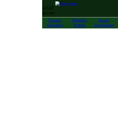
KONĚ
/horses/
Termíny
Přihlášky
Startky
Racedays
Entries
Declaration