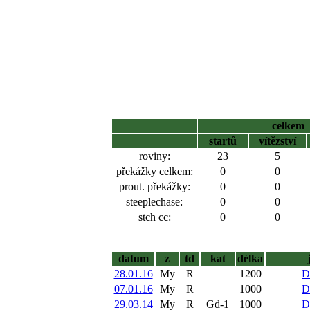
celkem
startů
vítězství
roviny:
23
5
překážky celkem:
0
0
prout. překážky:
0
0
steeplechase:
0
0
stch cc:
0
0
datum
z
td
kat
délka
28.01.16
My
R
1200
D
07.01.16
My
R
1000
D
29.03.14
My
R
Gd-1
1000
D