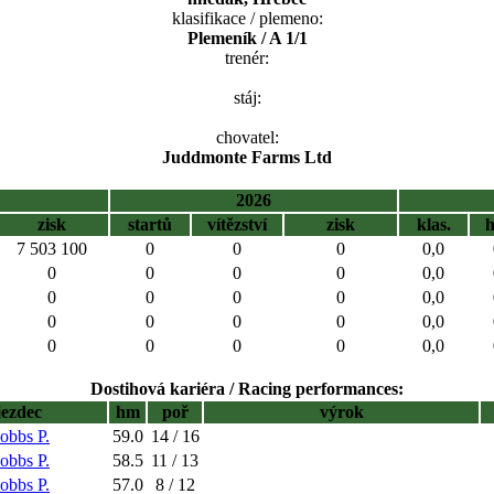
klasifikace / plemeno:
Plemeník / A 1/1
trenér:
stáj:
chovatel:
Juddmonte Farms Ltd
2026
zisk
startů
vítězství
zisk
klas.
7 503 100
0
0
0
0,0
0
0
0
0
0,0
0
0
0
0
0,0
0
0
0
0
0,0
0
0
0
0
0,0
Dostihová kariéra / Racing performances:
jezdec
hm
poř
výrok
obbs P.
59.0
14 / 16
obbs P.
58.5
11 / 13
obbs P.
57.0
8 / 12