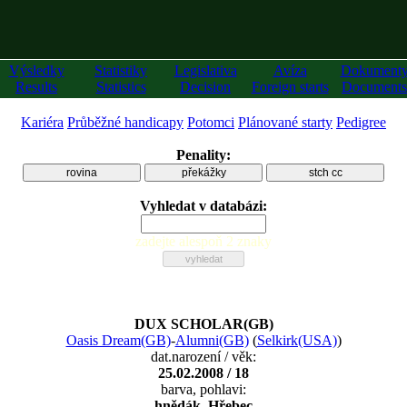
Výsledky
Statistiky
Legislativa
Avíza
Dokument
Results
Statistics
Decision
Foreign starts
Documents
Kariéra
Průběžné handicapy
Potomci
Plánované starty
Pedigree
Penality:
rovina
překážky
stch cc
Vyhledat v databázi:
zadejte alespoň 2 znaky
DUX SCHOLAR(GB)
Oasis Dream(GB)
-
Alumni(GB)
(
Selkirk(USA)
)
dat.narození / věk:
25.02.2008 / 18
barva, pohlavi:
hnědák, Hřebec