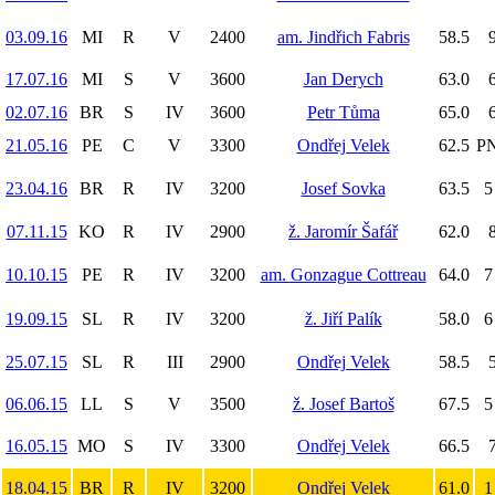
03.09.16
MI
R
V
2400
am. Jindřich Fabris
58.5
9
17.07.16
MI
S
V
3600
Jan Derych
63.0
6
02.07.16
BR
S
IV
3600
Petr Tůma
65.0
6
21.05.16
PE
C
V
3300
Ondřej Velek
62.5
PN
23.04.16
BR
R
IV
3200
Josef Sovka
63.5
5
07.11.15
KO
R
IV
2900
ž. Jaromír Šafář
62.0
8
10.10.15
PE
R
IV
3200
am. Gonzague Cottreau
64.0
7
19.09.15
SL
R
IV
3200
ž. Jiří Palík
58.0
6
25.07.15
SL
R
III
2900
Ondřej Velek
58.5
5
06.06.15
LL
S
V
3500
ž. Josef Bartoš
67.5
5
16.05.15
MO
S
IV
3300
Ondřej Velek
66.5
7
18.04.15
BR
R
IV
3200
Ondřej Velek
61.0
1