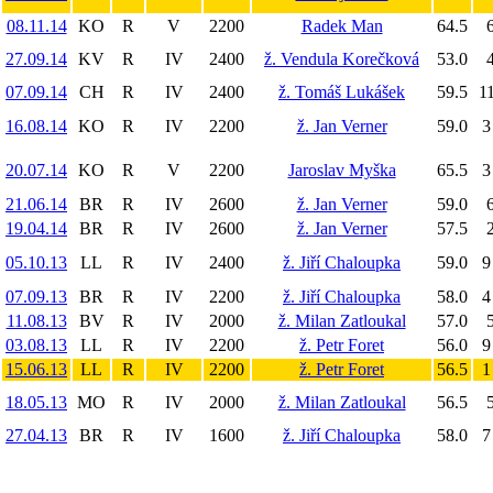
08.11.14
KO
R
V
2200
Radek Man
64.5
6
27.09.14
KV
R
IV
2400
ž. Vendula Korečková
53.0
4
07.09.14
CH
R
IV
2400
ž. Tomáš Lukášek
59.5
11
16.08.14
KO
R
IV
2200
ž. Jan Verner
59.0
3
20.07.14
KO
R
V
2200
Jaroslav Myška
65.5
3
21.06.14
BR
R
IV
2600
ž. Jan Verner
59.0
6
19.04.14
BR
R
IV
2600
ž. Jan Verner
57.5
2
05.10.13
LL
R
IV
2400
ž. Jiří Chaloupka
59.0
9
07.09.13
BR
R
IV
2200
ž. Jiří Chaloupka
58.0
4
11.08.13
BV
R
IV
2000
ž. Milan Zatloukal
57.0
5
03.08.13
LL
R
IV
2200
ž. Petr Foret
56.0
9
15.06.13
LL
R
IV
2200
ž. Petr Foret
56.5
1
18.05.13
MO
R
IV
2000
ž. Milan Zatloukal
56.5
5
27.04.13
BR
R
IV
1600
ž. Jiří Chaloupka
58.0
7