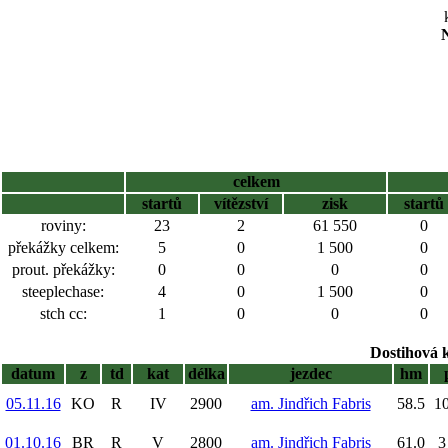
N
celkem
startů
vítězství
zisk
startů
roviny:
23
2
61 550
0
překážky celkem:
5
0
1 500
0
prout. překážky:
0
0
0
0
steeplechase:
4
0
1 500
0
stch cc:
1
0
0
0
Dostihová 
datum
z
td
kat
délka
jezdec
hm
05.11.16
KO
R
IV
2900
am. Jindřich Fabris
58.5
10
01.10.16
BR
R
V
2800
am. Jindřich Fabris
61.0
3