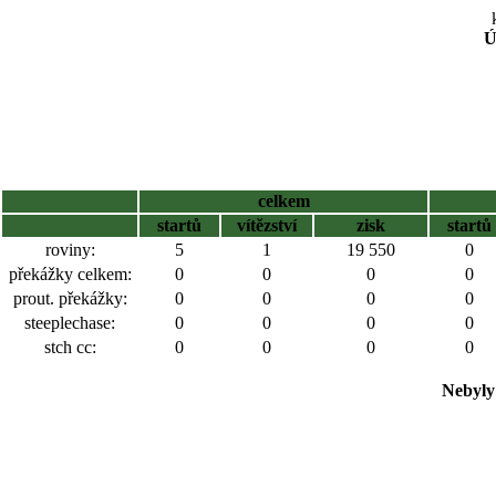
Ú
celkem
startů
vítězství
zisk
startů
roviny:
5
1
19 550
0
překážky celkem:
0
0
0
0
prout. překážky:
0
0
0
0
steeplechase:
0
0
0
0
stch cc:
0
0
0
0
Nebyly