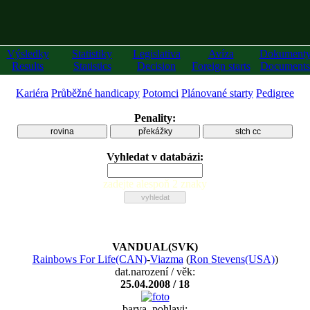
Výsledky
Statistiky
Legislativa
Avíza
Dokument
Results
Statistics
Decision
Foreign starts
Documents
Kariéra
Průběžné handicapy
Potomci
Plánované starty
Pedigree
Penality:
rovina
překážky
stch cc
Vyhledat v databázi:
zadejte alespoň 2 znaky
VANDUAL(SVK)
Rainbows For Life(CAN)
-
Viazma
(
Ron Stevens(USA)
)
dat.narození / věk:
25.04.2008 / 18
barva, pohlavi: