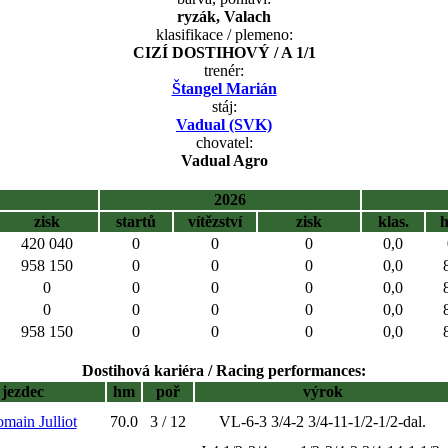
ryzák, Valach
klasifikace / plemeno:
CIZÍ DOSTIHOVÝ / A 1/1
trenér:
Štangel Marián
stáj:
Vadual (SVK)
chovatel:
Vadual Agro
2026
zisk
startů
vítězství
zisk
klas.
420 040
0
0
0
0,0
958 150
0
0
0
0,0
0
0
0
0
0,0
0
0
0
0
0,0
958 150
0
0
0
0,0
Dostihová kariéra / Racing performances:
jezdec
hm
poř
výrok
omain Julliot
70.0
3 / 12
VL-6-3 3/4-2 3/4-11-1/2-1/2-dal.