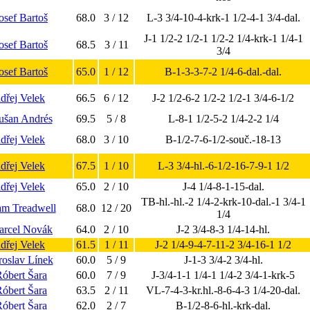
Josef Bartoš
68.0
3 / 12
L-3 3/4-10-4-krk-1 1/2-4-1 3/4-dal.
J-1 1/2-2 1/2-1 1/2-2 1/4-krk-1 1/4-1
Josef Bartoš
68.5
3 / 11
3/4
Josef Bartoš
65.0
1 / 12
B-1-3-3-7-2 1/4-6-dal.-dal.
dřej Velek
66.5
6 / 12
J-2 1/2-6-2 1/2-2 1/2-1 3/4-6-1/2
ušan Andrés
69.5
5 / 8
L-8-1 1/2-5-2 1/4-2-2 1/4
dřej Velek
68.0
3 / 10
B-1/2-7-6-1/2-souč.-18-13
dřej Velek
67.5
1 / 10
L-3 3/4-hl.-6-1/2-16-7-9-1 1/2
dřej Velek
65.0
2 / 10
J-4 1/4-8-1-15-dal.
TB-hl.-hl.-2 1/4-2-krk-10-dal.-1 3/4-1
am Treadwell
68.0
12 / 20
1/4
arcel Novák
64.0
2 / 10
J-2 3/4-8-3 1/4-14-hl.
dřej Velek
61.5
1 / 11
J-2 1/4-9-4-7-11-2 3/4-16-1 1/2
aroslav Línek
60.0
5 / 9
J-1-3 3/4-2 3/4-hl.
Róbert Šara
60.0
7 / 9
J-3/4-1-1 1/4-1 1/4-2 3/4-1-krk-5
Róbert Šara
63.5
2 / 11
VL-7-4-3-kr.hl.-8-6-4-3 1/4-20-dal.
Róbert Šara
62.0
2 / 7
B-1/2-8-6-hl.-krk-dal.