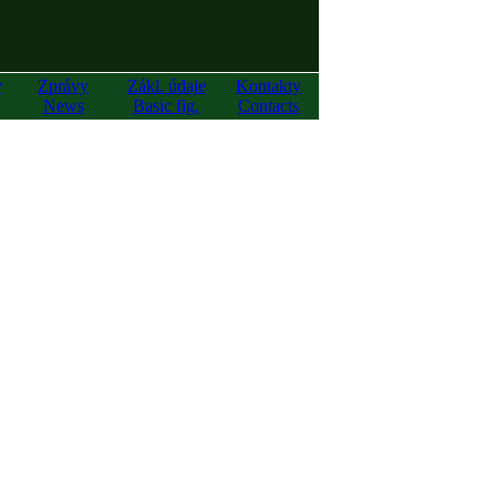
y
Zprávy
Zákl. údaje
Kontakty
News
Basic fig.
Contacts