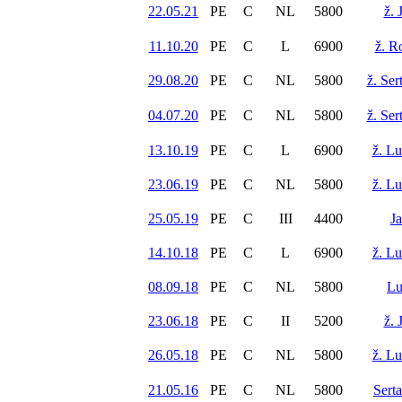
22.05.21
PE
C
NL
5800
ž. 
11.10.20
PE
C
L
6900
ž. R
29.08.20
PE
C
NL
5800
ž. Ser
04.07.20
PE
C
NL
5800
ž. Ser
13.10.19
PE
C
L
6900
ž. L
23.06.19
PE
C
NL
5800
ž. L
25.05.19
PE
C
III
4400
J
14.10.18
PE
C
L
6900
ž. L
08.09.18
PE
C
NL
5800
Lu
23.06.18
PE
C
II
5200
ž. 
26.05.18
PE
C
NL
5800
ž. L
21.05.16
PE
C
NL
5800
Sert