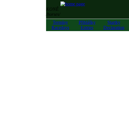
KONĚ
/horses/
Termíny
Přihlášky
Startky
Racedays
Entries
Declaration