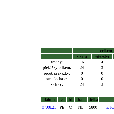
celkem
startů
vítězství
roviny:
16
4
překážky celkem:
24
3
prout. překážky:
0
0
steeplechase:
0
0
stch cc:
24
3
datum
z
td
kat
délka
07.08.21
PE
C
NL
5800
ž. R