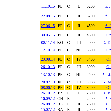
11.10.15
PE
C
L
5200
ž. 
22.08.15
PE
C
II
5200
ž. 
27.06.15
PE
C
II
4500
ž. 
30.05.15
PE
C
II
4500
On
08.11.14
KO
C
III
4000
ž. D
12.10.14
PE
C
NL
3300
On
23.08.14
PE
C
IV
3400
On
26.10.13
PE
C
III
3900
On
13.10.13
PE
C
NL
4500
ž. Li
28.07.13
PE
C
III
3800
ž. M
08.06.13
PE
C
IV
3400
On
26.10.12
Eb
R
L
2800
ž. J
16.09.12
CH
R
I
2400
ž. 
26.08.12
BA
R
II
2600
ž. 
15.07.12
BA
R
II
2000
ž. 