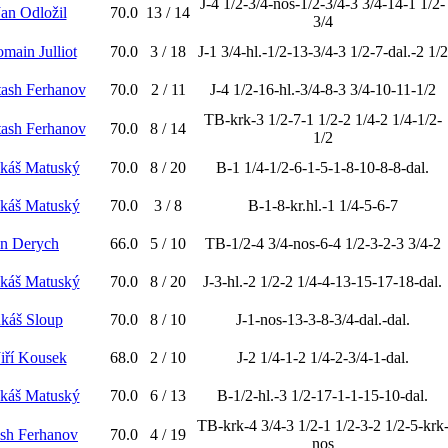
J-4 1/2-3/4-nos-1/2-3/4-3 3/4-14-1 1/2-
Jan Odložil
70.0
13 / 14
3/4
omain Julliot
70.0
3 / 18
J-1 3/4-hl.-1/2-13-3/4-3 1/2-7-dal.-2 1/2
tash Ferhanov
70.0
2 / 11
J-4 1/2-16-hl.-3/4-8-3 3/4-10-11-1/2
TB-krk-3 1/2-7-1 1/2-2 1/4-2 1/4-1/2-
tash Ferhanov
70.0
8 / 14
1/2
ukáš Matuský
70.0
8 / 20
B-1 1/4-1/2-6-1-5-1-8-10-8-8-dal.
ukáš Matuský
70.0
3 / 8
B-1-8-kr.hl.-1 1/4-5-6-7
an Derych
66.0
5 / 10
TB-1/2-4 3/4-nos-6-4 1/2-3-2-3 3/4-2
ukáš Matuský
70.0
8 / 20
J-3-hl.-2 1/2-2 1/4-4-13-15-17-18-dal.
káš Sloup
70.0
8 / 10
J-1-nos-13-3-8-3/4-dal.-dal.
Jiří Kousek
68.0
2 / 10
J-2 1/4-1-2 1/4-2-3/4-1-dal.
ukáš Matuský
70.0
6 / 13
B-1/2-hl.-3 1/2-17-1-1-15-10-dal.
TB-krk-4 3/4-3 1/2-1 1/2-3-2 1/2-5-krk
ash Ferhanov
70.0
4 / 19
nos