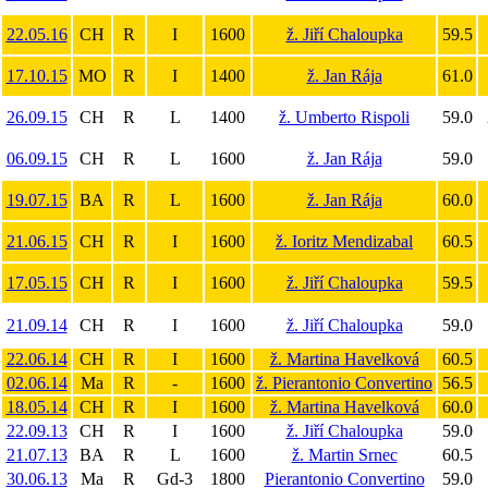
22.05.16
CH
R
I
1600
ž. Jiří Chaloupka
59.5
17.10.15
MO
R
I
1400
ž. Jan Rája
61.0
26.09.15
CH
R
L
1400
ž. Umberto Rispoli
59.0
06.09.15
CH
R
L
1600
ž. Jan Rája
59.0
19.07.15
BA
R
L
1600
ž. Jan Rája
60.0
21.06.15
CH
R
I
1600
ž. Ioritz Mendizabal
60.5
17.05.15
CH
R
I
1600
ž. Jiří Chaloupka
59.5
21.09.14
CH
R
I
1600
ž. Jiří Chaloupka
59.0
22.06.14
CH
R
I
1600
ž. Martina Havelková
60.5
02.06.14
Ma
R
-
1600
ž. Pierantonio Convertino
56.5
18.05.14
CH
R
I
1600
ž. Martina Havelková
60.0
22.09.13
CH
R
I
1600
ž. Jiří Chaloupka
59.0
21.07.13
BA
R
L
1600
ž. Martin Srnec
60.5
30.06.13
Ma
R
Gd-3
1800
Pierantonio Convertino
59.0