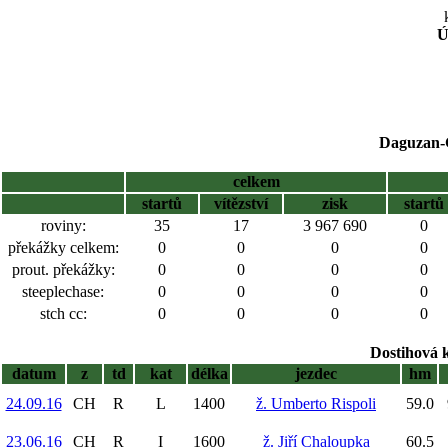
Ú
Daguzan-G
celkem
startů
vítězství
zisk
startů
roviny:
35
17
3 967 690
0
překážky celkem:
0
0
0
0
prout. překážky:
0
0
0
0
steeplechase:
0
0
0
0
stch cc:
0
0
0
0
Dostihová 
datum
z
td
kat
délka
jezdec
hm
24.09.16
CH
R
L
1400
ž. Umberto Rispoli
59.0
23.06.16
CH
R
I
1600
ž. Jiří Chaloupka
60.5