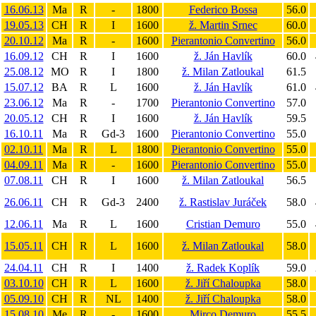
16.06.13
Ma
R
-
1800
Federico Bossa
56.0
19.05.13
CH
R
I
1600
ž. Martin Srnec
60.0
20.10.12
Ma
R
-
1600
Pierantonio Convertino
56.0
16.09.12
CH
R
I
1600
ž. Ján Havlík
60.0
25.08.12
MO
R
I
1800
ž. Milan Zatloukal
61.5
15.07.12
BA
R
L
1600
ž. Ján Havlík
61.0
23.06.12
Ma
R
-
1700
Pierantonio Convertino
57.0
20.05.12
CH
R
I
1600
ž. Ján Havlík
59.5
16.10.11
Ma
R
Gd-3
1600
Pierantonio Convertino
55.0
02.10.11
Ma
R
L
1800
Pierantonio Convertino
55.0
04.09.11
Ma
R
-
1600
Pierantonio Convertino
55.0
07.08.11
CH
R
I
1600
ž. Milan Zatloukal
56.5
26.06.11
CH
R
Gd-3
2400
ž. Rastislav Juráček
58.0
12.06.11
Ma
R
L
1600
Cristian Demuro
55.0
15.05.11
CH
R
L
1600
ž. Milan Zatloukal
58.0
24.04.11
CH
R
I
1400
ž. Radek Koplík
59.0
03.10.10
CH
R
L
1600
ž. Jiří Chaloupka
58.0
05.09.10
CH
R
NL
1400
ž. Jiří Chaloupka
58.0
15.08.10
Me
R
-
1600
Mirco Demuro
55.5