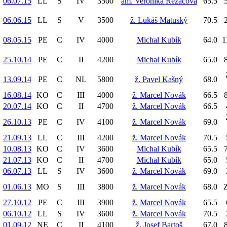
06.07.15
LL
S
IV
3500
am. Veronika Řezáčová
65.5
5
06.06.15
LL
S
V
3500
ž. Lukáš Matuský
70.5
2
08.05.15
PE
C
IV
4000
Michal Kubík
64.0
1
25.10.14
PE
C
II
4200
Michal Kubík
65.0
8
13.09.14
PE
C
NL
5800
ž. Pavel Kašný
68.0
16.08.14
KO
C
III
4000
ž. Marcel Novák
66.5
8
20.07.14
KO
C
II
4700
ž. Marcel Novák
66.5
26.10.13
PE
C
IV
4100
ž. Marcel Novák
69.0
21.09.13
LL
C
III
4200
ž. Marcel Novák
70.5
10.08.13
KO
C
IV
3600
Michal Kubík
65.5
7
21.07.13
KO
C
II
4700
Michal Kubík
65.0
06.07.13
LL
S
IV
3600
ž. Marcel Novák
69.0
01.06.13
MO
S
III
3800
ž. Marcel Novák
68.0
Z
27.10.12
PE
C
III
3900
ž. Marcel Novák
65.5
06.10.12
LL
S
IV
3600
ž. Marcel Novák
70.5
01.09.12
NE
C
II
4100
ž. Josef Bartoš
67.0
8