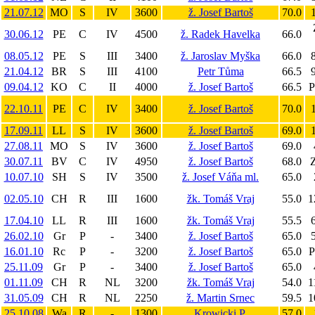
21.07.12
MO
S
IV
3600
ž. Josef Bartoš
70.0
1
30.06.12
PE
C
IV
4500
ž. Radek Havelka
66.0
08.05.12
PE
S
III
3400
ž. Jaroslav Myška
66.0
8
21.04.12
BR
S
III
4100
Petr Tůma
66.5
9
09.04.12
KO
C
II
4000
ž. Josef Bartoš
66.5
P
22.10.11
PE
C
IV
3400
ž. Josef Bartoš
70.0
1
17.09.11
LL
S
IV
3600
ž. Josef Bartoš
69.0
1
27.08.11
MO
S
IV
3600
ž. Josef Bartoš
69.0
30.07.11
BV
C
IV
4950
ž. Josef Bartoš
68.0
Z
10.07.10
SH
S
IV
3500
ž. Josef Váňa ml.
65.0
02.05.10
CH
R
III
1600
žk. Tomáš Vraj
55.0
1
17.04.10
LL
R
III
1600
žk. Tomáš Vraj
55.5
6
26.02.10
Gr
P
-
3400
ž. Josef Bartoš
65.0
5
16.01.10
Rc
P
-
3200
ž. Josef Bartoš
65.0
P
25.11.09
Gr
P
-
3400
ž. Josef Bartoš
65.0
01.11.09
CH
R
NL
3200
žk. Tomáš Vraj
54.0
1
31.05.09
CH
R
NL
2250
ž. Martin Srnec
59.5
1
25.10.08
Wa
R
-
1300
Krowicki P.
57.0