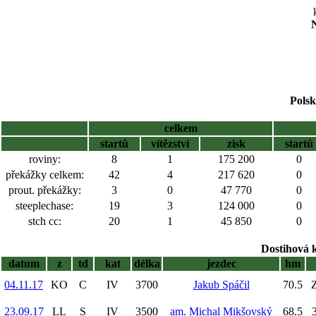
N
Polsk
celkem
startů
vítězství
zisk
startů
roviny:
8
1
175 200
0
překážky celkem:
42
4
217 620
0
prout. překážky:
3
0
47 770
0
steeplechase:
19
3
124 000
0
stch cc:
20
1
45 850
0
Dostihová 
datum
z
td
kat
délka
jezdec
hm
04.11.17
KO
C
IV
3700
Jakub Spáčil
70.5
Z
23.09.17
LL
S
IV
3500
am. Michal Mikšovský
68.5
3