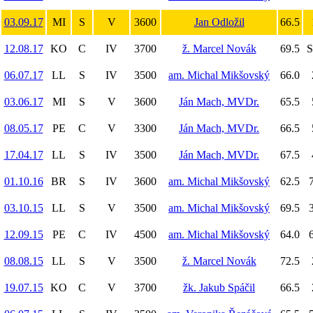
03.09.17
MI
S
V
3600
Jan Odložil
66.5
12.08.17
KO
C
IV
3700
ž. Marcel Novák
69.5
S
06.07.17
LL
S
IV
3500
am. Michal Mikšovský
66.0
03.06.17
MI
S
V
3600
Ján Mach, MVDr.
65.5
08.05.17
PE
C
V
3300
Ján Mach, MVDr.
66.5
17.04.17
LL
S
IV
3500
Ján Mach, MVDr.
67.5
01.10.16
BR
S
IV
3600
am. Michal Mikšovský
62.5
7
03.10.15
LL
S
V
3500
am. Michal Mikšovský
69.5
3
12.09.15
PE
C
IV
4500
am. Michal Mikšovský
64.0
6
08.08.15
LL
S
V
3500
ž. Marcel Novák
72.5
19.07.15
KO
C
V
3700
žk. Jakub Spáčil
66.5