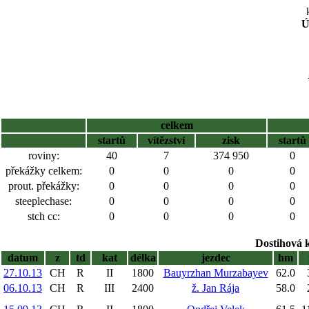
Ú
celkem
startů
vítězství
zisk
startů
roviny:
40
7
374 950
0
překážky celkem:
0
0
0
0
prout. překážky:
0
0
0
0
steeplechase:
0
0
0
0
stch cc:
0
0
0
0
Dostihová 
datum
z
td
kat
délka
jezdec
hm
27.10.13
CH
R
II
1800
Bauyrzhan Murzabayev
62.0
06.10.13
CH
R
III
2400
ž. Jan Rája
58.0