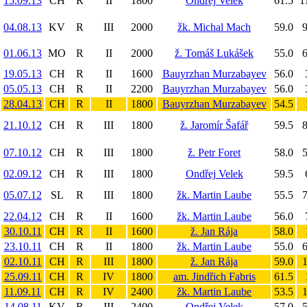
15.09.13
CH
R
II
1800
Ondřej Velek
61.5
1
04.08.13
KV
R
III
2000
žk. Michal Mach
59.0
9
01.06.13
MO
R
II
2000
ž. Tomáš Lukášek
55.0
6
19.05.13
CH
R
II
1600
Bauyrzhan Murzabayev
56.0
05.05.13
CH
R
II
2200
Bauyrzhan Murzabayev
56.0
28.04.13
CH
R
II
1800
Bauyrzhan Murzabayev
54.5
21.10.12
CH
R
III
1800
ž. Jaromír Šafář
59.5
8
07.10.12
CH
R
III
1800
ž. Petr Foret
58.0
5
02.09.12
CH
R
III
1800
Ondřej Velek
59.5
05.07.12
SL
R
III
1800
žk. Martin Laube
55.5
7
22.04.12
CH
R
II
1600
žk. Martin Laube
56.0
30.10.11
CH
R
II
1600
ž. Jan Rája
58.0
23.10.11
CH
R
II
1800
žk. Martin Laube
55.0
6
02.10.11
CH
R
III
1800
ž. Jan Rája
59.0
1
25.09.11
CH
R
IV
1800
am. Jindřich Fabris
61.5
11.09.11
CH
R
IV
2400
žk. Martin Laube
53.5
1
14.08.11
KV
R
III
2400
Ondřej Velek
57.0
5