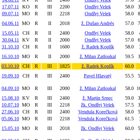
17.07.11
KO
R
III
2200
Ondřej Velek
58.0
3
09.07.11
MO
R
III
2218
Ondřej Velek
58.0
8
04.06.11
MO
R
II
2018
ž. Dušan Andrés
57.0
7
15.05.11
CH
R
II
2400
Ondřej Velek
58.0
30.04.11
KV
R
II
2000
Ondřej Velek
57.0
6
31.10.10
CH
R
II
1600
ž. Radek Koplík
58.0
16.10.10
MO
R
II
2000
ž. Milan Zatloukal
59.5
3
03.10.10
CH
R
III
1825
ž. Radek Koplík
60.0
19.09.10
CH
R
III
2400
Pavel Hlavatý
55.5
5
04.09.10
MO
R
III
2000
ž. Milan Zatloukal
58.0
1
15.08.10
KV
R
III
2400
ž. Martin Srnec
59.0
3
10.07.10
MO
R
III
2218
žk. Ondřej Velek
57.5
3
27.06.10
CH
R
III
2400
Vendula Korečková
58.0
5
05.06.10
MO
R
III
2218
Vendula Korečková
61.5
15.05.10
MO
R
III
2018
žk. Ondřej Velek
60.0
5