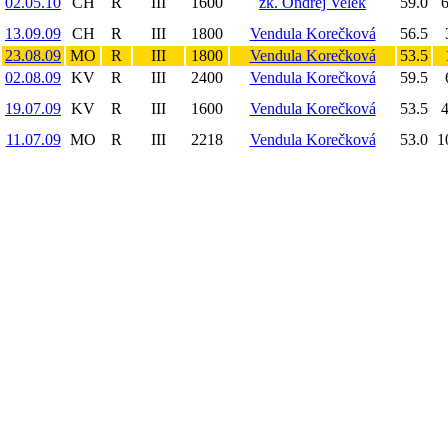
02.05.10
CH
R
III
1600
žk. Ondřej Velek
59.0
6
13.09.09
CH
R
III
1800
Vendula Korečková
56.5
23.08.09
MO
R
III
1800
Vendula Korečková
53.5
02.08.09
KV
R
III
2400
Vendula Korečková
59.5
19.07.09
KV
R
III
1600
Vendula Korečková
53.5
4
11.07.09
MO
R
III
2218
Vendula Korečková
53.0
1