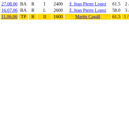
27.08.06
BA
R
I
2400
ž. Jean Pierre Lopez
61.5
2 
16.07.06
BA
R
L
2600
ž. Jean Pierre Lopez
58.0
3 
11.06.06
TP
R
II
1600
Martin Cagáň
61.5
1 /