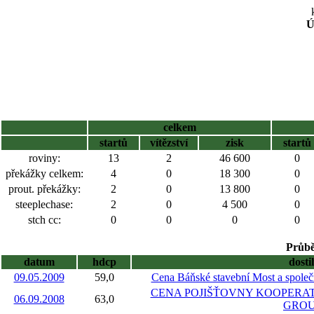
Ú
celkem
startů
vítězství
zisk
startů
roviny:
13
2
46 600
0
překážky celkem:
4
0
18 300
0
prout. překážky:
2
0
13 800
0
steeplechase:
2
0
4 500
0
stch cc:
0
0
0
0
Průbě
datum
hdcp
dosti
09.05.2009
59,0
Cena Báňské stavební Most a společn
CENA POJIŠŤOVNY KOOPERAT
06.09.2008
63,0
GRO