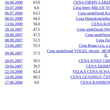
16.08.2008
63,0
CENA FIRMY LABE
19.07.2008
0,0
Cena firmy MILAN 
06.07.2008
63,5
Cena společnosti Kal
08.05.2008
64,5
Cena Hippologického
13.04.2008
56,0
CENA K
20.10.2007
47,5
Cena společnosti SWS
29.09.2007
47,5
Cena společnos
08.09.2007
51,5
Cena Fe
23.06.2007
55,5
Cena Beata s.r.o. a
Cena společností VOGEL electric, Ji
09.06.2007
57,5
II.
20.05.2007
59,5
CENA JOSEF CHEJN,
29.04.2007
59,5
CENA DERB
22.10.2006
62,4
VELKÁ CENA SCHAU
24.09.2006
60,5
CENA LEASINGU ČE
27.08.2006
0,0
CENA RAINBOW