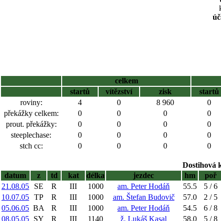
úč
celkem
startů
vítězství
zisk
startů
roviny:
4
0
8 960
0
překážky celkem:
0
0
0
0
prout. překážky:
0
0
0
0
steeplechase:
0
0
0
0
stch cc:
0
0
0
0
Dostihová 
datum
z
td
kat
délka
jezdec
hm
poř
21.08.05
SE
R
III
1000
am. Peter Hodáň
55.5
5 / 6
10.07.05
TP
R
III
1000
am. Štefan Budovič
57.0
2 / 5
05.06.05
BA
R
III
1000
am. Peter Hodáň
54.5
6 / 8
08.05.05
SY
R
III
1140
ž. Lukáš Kasal
58.0
5 / 8