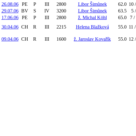
26.08.06
PE
P
III
2800
Libor Šimůnek
62.0
10 
29.07.06
BV
S
IV
3200
Libor Šimůnek
63.5
5 
17.06.06
PE
P
III
2800
ž. Michal Köhl
65.0
7 /
30.04.06
CH
R
III
2215
Helena Blažková
55.0
11 
09.04.06
CH
R
III
1600
ž. Jaroslav Kovařík
55.0
12 