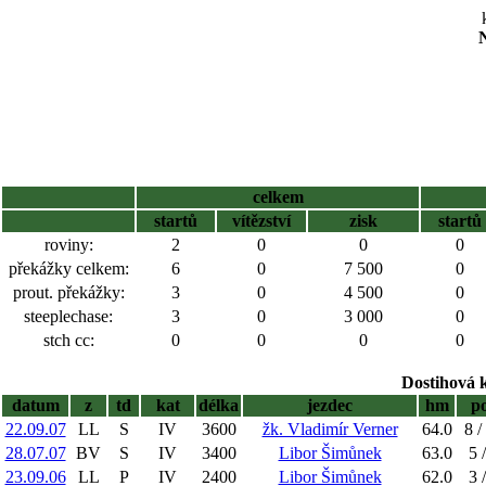
N
celkem
startů
vítězství
zisk
startů
roviny:
2
0
0
0
překážky celkem:
6
0
7 500
0
prout. překážky:
3
0
4 500
0
steeplechase:
3
0
3 000
0
stch cc:
0
0
0
0
Dostihová 
datum
z
td
kat
délka
jezdec
hm
p
22.09.07
LL
S
IV
3600
žk. Vladimír Verner
64.0
8 /
28.07.07
BV
S
IV
3400
Libor Šimůnek
63.0
5 
23.09.06
LL
P
IV
2400
Libor Šimůnek
62.0
3 