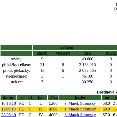
Ú
celkem
startů
vítězství
zisk
startů
roviny:
9
1
49 600
0
překážky celkem:
21
8
2 158 915
0
prout. překážky:
13
6
2 082 565
0
steeplechase:
3
1
46 100
0
stch cc:
5
1
30 250
0
Dostihová 
datum
z
td
kat
délka
jezdec
hm
p
10.10.10
PE
C
L
5200
ž. Marek Stromský
68.0
Z 
11.09.10
PE
C
IV
4500
ž. Marek Stromský
68.0
1 
28.08.10
PE
C
IV
4000
ž. Marek Stromský
67.0
6 