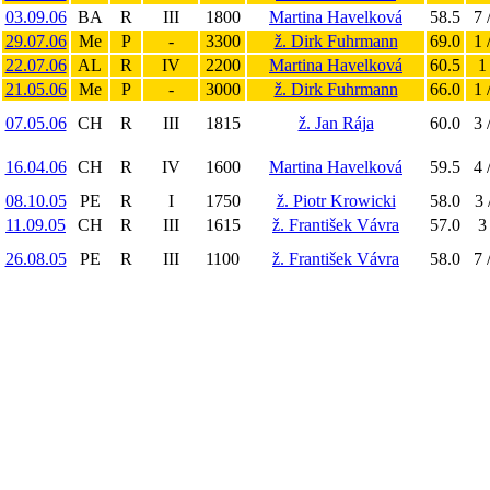
03.09.06
BA
R
III
1800
Martina Havelková
58.5
7 
29.07.06
Me
P
-
3300
ž. Dirk Fuhrmann
69.0
1 
22.07.06
AL
R
IV
2200
Martina Havelková
60.5
1
21.05.06
Me
P
-
3000
ž. Dirk Fuhrmann
66.0
1 
07.05.06
CH
R
III
1815
ž. Jan Rája
60.0
3 
16.04.06
CH
R
IV
1600
Martina Havelková
59.5
4 
08.10.05
PE
R
I
1750
ž. Piotr Krowicki
58.0
3 
11.09.05
CH
R
III
1615
ž. František Vávra
57.0
3
26.08.05
PE
R
III
1100
ž. František Vávra
58.0
7 