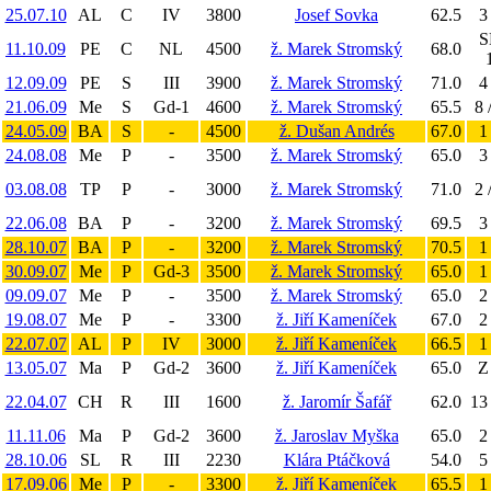
25.07.10
AL
C
IV
3800
Josef Sovka
62.5
3
S
11.10.09
PE
C
NL
4500
ž. Marek Stromský
68.0
12.09.09
PE
S
III
3900
ž. Marek Stromský
71.0
4
21.06.09
Me
S
Gd-1
4600
ž. Marek Stromský
65.5
8 
24.05.09
BA
S
-
4500
ž. Dušan Andrés
67.0
1
24.08.08
Me
P
-
3500
ž. Marek Stromský
65.0
3
03.08.08
TP
P
-
3000
ž. Marek Stromský
71.0
2 
22.06.08
BA
P
-
3200
ž. Marek Stromský
69.5
3
28.10.07
BA
P
-
3200
ž. Marek Stromský
70.5
1
30.09.07
Me
P
Gd-3
3500
ž. Marek Stromský
65.0
1
09.09.07
Me
P
-
3500
ž. Marek Stromský
65.0
2
19.08.07
Me
P
-
3300
ž. Jiří Kameníček
67.0
2
22.07.07
AL
P
IV
3000
ž. Jiří Kameníček
66.5
1
13.05.07
Ma
P
Gd-2
3600
ž. Jiří Kameníček
65.0
Z 
22.04.07
CH
R
III
1600
ž. Jaromír Šafář
62.0
13 
11.11.06
Ma
P
Gd-2
3600
ž. Jaroslav Myška
65.0
2
28.10.06
SL
R
III
2230
Klára Ptáčková
54.0
5
17.09.06
Me
P
-
3300
ž. Jiří Kameníček
65.5
1