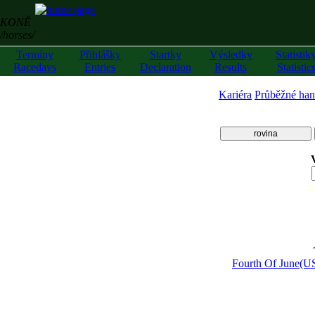
KONĚ
/horses/
Termíny
Přihlášky
Startky
Výsledky
Statistik
Racedays
Entries
Declaration
Results
Statistic
Kariéra
Průběžné han
rovina
z
Fourth Of June(U