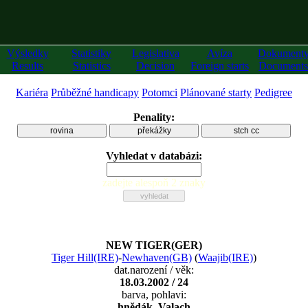
Výsledky
Statistiky
Legislativa
Avíza
Dokument
Results
Statistics
Decision
Foreign starts
Documents
Kariéra
Průběžné handicapy
Potomci
Plánované starty
Pedigree
Penality:
rovina
překážky
stch cc
Vyhledat v databázi:
zadejte alespoň 2 znaky
NEW TIGER(GER)
Tiger Hill(IRE)
-
Newhaven(GB)
(
Waajib(IRE)
)
dat.narození / věk:
18.03.2002 / 24
barva, pohlavi:
hnědák, Valach