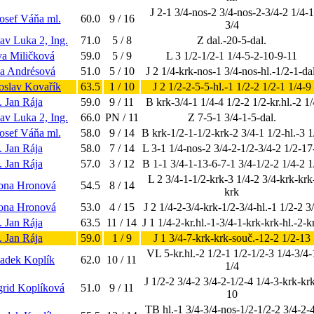
J 2-1 3/4-nos-2 3/4-nos-2-3/4-2 1/4-1
osef Váňa ml.
60.0
9 / 16
3/4
lav Luka 2, Ing.
71.0
5 / 8
Z dal.-20-5-dal.
Iva Miličková
59.0
5 / 9
L 3 1/2-1/2-1 1/4-5-2-10-9-11
na Andrésová
51.0
5 / 10
J 2 1/4-krk-nos-1 3/4-nos-hl.-1/2-1-dal
roslav Kovařík
63.5
1 / 10
J 2 1/2-2-5-5-hl.-1 1/2-2 1/2-1 1/4-9
. Jan Rája
59.0
9 / 11
B krk-3/4-1 1/4-4 1/2-2 1/2-kr.hl.-2 1/
lav Luka 2, Ing.
66.0
PN / 11
Z 7-5-1 3/4-1-5-dal.
osef Váňa ml.
58.0
9 / 14
B krk-1/2-1-1/2-krk-2 3/4-1 1/2-hl.-3 1
. Jan Rája
58.0
7 / 14
L 3-1 1/4-nos-2 3/4-2-1/2-3/4-2 1/2-17
. Jan Rája
57.0
3 / 12
B 1-1 3/4-1-13-6-7-1 3/4-1/2-2 1/4-2 1
L 2 3/4-1-1/2-krk-3 1/4-2 3/4-krk-krk
lona Hronová
54.5
8 / 14
krk
lona Hronová
53.0
4 / 15
J 2 1/4-2-3/4-krk-1/2-3/4-hl.-1 1/2-2 3
. Jan Rája
63.5
11 / 14
J 1 1/4-2-kr.hl.-1-3/4-1-krk-krk-hl.-2-k
. Jan Rája
59.0
1 / 9
J 1 3/4-7-krk-krk-souč.-12-2 1/2-13
VL 5-kr.hl.-2 1/2-1 1/2-1/2-3 1/4-3/4-
Radek Koplík
62.0
10 / 11
1/4
J 1/2-2 3/4-2 3/4-2-1/2-4 1/4-3-krk-kr
grid Koplíková
51.0
9 / 11
10
TB hl.-1 3/4-3/4-nos-1/2-1/2-2 3/4-2-