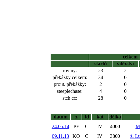
celkem
startů
vítězství
roviny:
23
2
překážky celkem:
34
0
prout. překážky:
2
0
steeplechase:
4
0
stch cc:
28
0
datum
z
td
kat
délka
24.05.14
PE
C
IV
4000
Ma
09.11.13
KO
C
IV
3800
ž. L