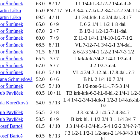
bor Šimůnek
63.0
8 / 12
J 1 1/4-hl.-3-1/2-2 1/4-dal.-6
rtin Liška
65.0
PN / 17
VL 3 3/4-5-7-krk-2 3/4-5-2-2 3/4-1 1/
rtin Liška
69.5
4 / 11
J 1 3/4-krk-1-4 3/4-dal.-3-17
bor Šimůnek
65.0
6 / 9
L 6-2 1/4-1 1/2-1-8-dal.
bor Šimůnek
67.0
2 / 7
B 1/2-1 1/2-12-7-11-dal.
bor Šimůnek
60.0
7 / 9
Z 11-3 1/4-1 1/4-10-1/2-7-1/2
bor Šimůnek
66.5
6 / 11
VL 7-12-7-1 3/4-2-1 3/4-dal.
bor Šimůnek
71.5
6 / 11
Z 6-2-3 3/4-1 1/2-2 1/4-7-3 1/2
bor Šimůnek
65.5
3 / 7
J krk-krk-3/4-2 1/4-1 1/2-dal.
bor Šimůnek
67.0
S / 7
J 2 1/2-7-dal.
bor Šimůnek
61.0
5 / 10
VL 4 3/4-7-12-hl.-17-8-dal.-?-?
ana Schmiedová
52.0
6 / 6
B hl.-2 1/4-10-7-3/4
bor Šimůnek
64.5
5 / 10
B 1/2-nos-6-11-17-5-3 1/4
ub Pavlíček
60.5
10 / 11
TB krk-krk-6-3-hl.-6-hl.-2 1/4-1 1/2-
L 4 1/4-2-3/4-1-krk-1 1/2-3 1/4-krk-hl.
ula Korečková
54.0
5 / 13
1/2
ub Pavlíček
56.5
2 / 8
J 3-kr.hl.-2 1/4-5-7-4 3/4-?
ub Pavlíček
58.5
8 / 9
B krk-hl.-1 1/2-3/4-3-1 1/4-3/4-7
Josef Bartoš
61.5
4 / 10
J 3 1/4-6-1-3/4-hl.-5-4 1/2-2 3/4-?-?-
J 3 1/2-1 1/2-1 1/2-nos-2 1/4-3/4-3 1/4
Josef Bartoš
60.5
6 / 13
hl.