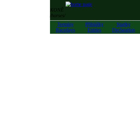
KONĚ
/horses/
Termíny
Přihlášky
Startky
Racedays
Entries
Declaration