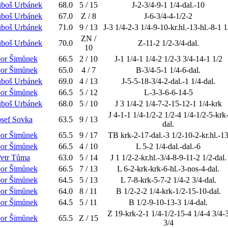
uboš Urbánek
68.0
5 / 15
J-2-3/4-9-1 1/4-dal.-10
uboš Urbánek
67.0
Z / 8
J-6-3/4-4-1/2-2
uboš Urbánek
71.0
9 / 13
J-3 1/4-2-3 1/4-9-10-kr.hl.-13-hl.-8-1 1
ZN /
uboš Urbánek
70.0
Z-11-2 1/2-3/4-dal.
10
bor Šimůnek
66.5
2 / 10
J-1 1/4-1 1/4-2 1/2-3 3/4-14-1 1/2
bor Šimůnek
65.0
4 / 7
B-3/4-5-1 1/4-6-dal.
uboš Urbánek
69.0
4 / 13
J-5-5-18-3/4-2-dal.-1 1/4-dal.
bor Šimůnek
66.5
5 / 12
L-3-3-6-6-14-5
uboš Urbánek
68.0
5 / 10
J 3 1/4-2 1/4-7-2-15-12-1 1/4-krk
J 4-1-1 1/4-1/2-2 1/2-4 1/4-1/2-5-krk
osef Sovka
63.5
9 / 13
dal.
bor Šimůnek
65.5
9 / 17
TB krk-2-17-dal.-3 1/2-10-2-kr.hl.-1
bor Šimůnek
66.5
4 / 10
L 5-2 1/4-dal.-dal.-6
Petr Tůma
63.0
5 / 14
J 1 1/2-2-kr.hl.-3/4-8-9-11-2 1/2-dal.
bor Šimůnek
66.5
7 / 13
L 6-2-krk-krk-6-hl.-3-nos-4-dal.
bor Šimůnek
64.5
5 / 13
L 7-8-krk-5-7-2 1/4-2 3/4-dal.
bor Šimůnek
64.0
8 / 11
B 1/2-2-2 1/4-krk-1/2-15-10-dal.
bor Šimůnek
64.5
5 / 11
B 1/2-9-10-13-3 1/4-dal.
Z 19-krk-2-1 1/4-1/2-15-4 1/4-4 3/4-
bor Šimůnek
65.5
Z / 15
3/4