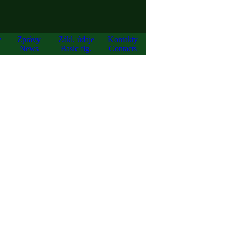
y
Zprávy
Zákl. údaje
Kontakty
News
Basic fig.
Contacts