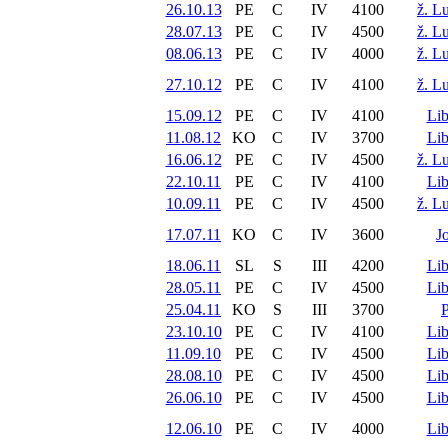
26.10.13
PE
C
IV
4100
ž. L
28.07.13
PE
C
IV
4500
ž. L
08.06.13
PE
C
IV
4000
ž. L
27.10.12
PE
C
IV
4100
ž. L
15.09.12
PE
C
IV
4100
Li
11.08.12
KO
C
IV
3700
Li
16.06.12
PE
C
IV
4500
ž. L
22.10.11
PE
C
IV
4100
Li
10.09.11
PE
C
IV
4500
ž. L
17.07.11
KO
C
IV
3600
J
18.06.11
SL
S
III
4200
Li
28.05.11
PE
C
IV
4500
Li
25.04.11
KO
S
III
3700
23.10.10
PE
C
IV
4100
Li
11.09.10
PE
C
IV
4500
Li
28.08.10
PE
C
IV
4500
Li
26.06.10
PE
C
IV
4500
Li
12.06.10
PE
C
IV
4000
Li