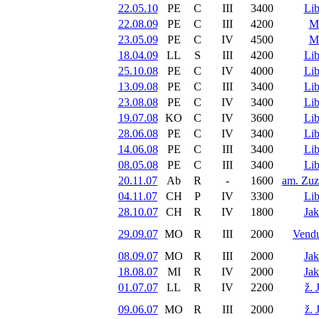
22.05.10
PE
C
III
3400
Li
22.08.09
PE
C
III
4200
Ma
23.05.09
PE
C
IV
4500
Ma
18.04.09
LL
S
III
4200
Li
25.10.08
PE
C
IV
4000
Li
13.09.08
PE
C
III
3400
Li
23.08.08
PE
C
IV
3400
Li
19.07.08
KO
C
IV
3600
Li
28.06.08
PE
C
IV
3400
Li
14.06.08
PE
C
III
3400
Li
08.05.08
PE
C
III
3400
Li
20.11.07
Ab
R
-
1600
am. Zuz
04.11.07
CH
P
IV
3300
Li
28.10.07
CH
R
IV
1800
Jak
29.09.07
MO
R
III
2000
Vend
08.09.07
MO
R
III
2000
Jak
18.08.07
MI
R
IV
2000
Jak
01.07.07
LL
R
IV
2200
ž. 
09.06.07
MO
R
III
2000
ž. 