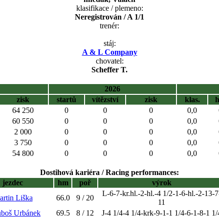
klasifikace / plemeno:
Neregistrován / A 1/1
trenér:
stáj:
A & L Company
chovatel:
Scheffer T.
2026
zisk
startů
vítězství
zisk
klas.
64 250
0
0
0
0,0
60 550
0
0
0
0,0
2 000
0
0
0
0,0
3 750
0
0
0
0,0
54 800
0
0
0
0,0
Dostihová kariéra / Racing performances:
jezdec
hm
poř
výrok
L-6-7-kr.hl.-2-hl.-4 1/2-1-6-hl.-2-13-7
rtin Liška
66.0
9 / 20
11
uboš Urbánek
69.5
8 / 12
J-4 1/4-4 1/4-krk-9-1-1 1/4-6-1-8-1 1/