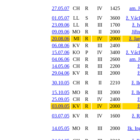
27.05.07
CH
R
IV
1425
am. J
01.05.07
LL
S
IV
3600
ž. Vác
23.09.06
LL
R
III
1700
ž. 
09.09.06
MO
R
II
2000
Jiři
20.08.06
MI
R
IV
2000
ž. Ja
06.08.06
KV
R
III
2400
ž
15.07.06
KO
P
IV
3400
ž. Vác
04.06.06
CH
R
III
2600
am. J
14.05.06
CH
R
III
2200
ž
29.04.06
KV
R
III
2000
ž
30.10.05
CH
R
II
2210
ž. I
15.10.05
MO
R
III
2000
ž. I
25.09.05
CH
R
IV
2400
ž
03.09.05
KV
R
IV
2000
ž
03.07.05
KV
R
IV
1600
ž. 
14.05.05
MO
R
III
2000
žk. In