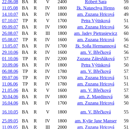
22.06.08
BA
R
V
2400
Róbert Šara
59
11.05.08
BA
R
IV
1800
žk. Nataschya Henss
60
14.10.07
BA
R
IV
1800
am. Zuzana Hricová
49
07.10.07
TP
R
V
1700
Petra Výtisková
51
09.09.07
BA
R
IV
1900
am. Zuzana Hricová
56
26.08.07
BA
R
III
1800
am. Jadey Pietrasiewicz
60
05.08.07
TP
R
IV
1600
am. Zuzana Hricová
56
13.05.07
BA
R
IV
1700
žk. Soňa Hermannová
62
29.10.06
BA
R
IV
1600
am. V. Břečková
56
01.10.06
TP
R
IV
2200
Zuzana Zálesňáková
57
10.09.06
BA
R
IV
1800
Petra Výtisková
50
06.08.06
TP
R
IV
1780
am. V. Břečková
57
09.07.06
TP
R
IV
1700
am. Zuzana Hricová
51
11.06.06
TP
R
IV
1780
am. Zuzana Hricová
51
21.05.06
BA
R
V
1600
am. V. Břečková
57
30.04.06
BA
R
IV
1800
am. Z. Magdinová
58
16.04.06
BA
R
IV
1700
am. Zuzana Hricová
50
16.10.05
BA
R
V
1800
am. V. Břečková
55
25.09.05
BA
R
IV
1800
am. Kylie Jane Manser
59
11.09.05
BA
R
III
2000
am. Zuzana Hricová
51