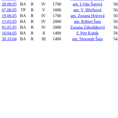
28.08.05
BA
R
IV
1700
am. Lýdia Šarová
58
07.08.05
TP
R
V
1600
am. V. Břečková
56
19.06.05
BA
R
IV
1700
am. Zuzana Hricová
50
15.05.05
BA
R
IV
2000
am. Róbert Šara
50
01.05.05
BA
R
IV
2000
Zuzana Zálesňáková
56
10.04.05
BA
R
II
1400
ž. Petr Kubík
58
30.10.04
BA
R
III
1400
am. Slavomír Šara
54