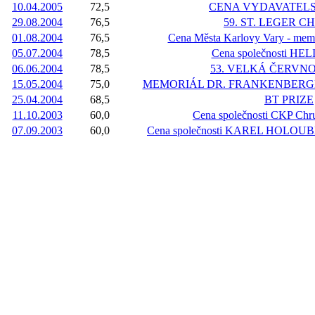
10.04.2005
72,5
CENA VYDAVATELS
29.08.2004
76,5
59. ST. LEGER 
01.08.2004
76,5
Cena Města Karlovy Vary - memo
05.07.2004
78,5
Cena společnosti HEL
06.06.2004
78,5
53. VELKÁ ČERVN
15.05.2004
75,0
MEMORIÁL DR. FRANKENBERGERA-C
25.04.2004
68,5
BT PRIZE
11.10.2003
60,0
Cena společnosti CKP Chrud
07.09.2003
60,0
Cena společnosti KAREL HOLOU