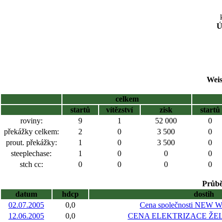
Ú
Weis
celkem
startů
vítězství
zisk
startů
roviny:
9
1
52 000
0
překážky celkem:
2
0
3 500
0
prout. překážky:
1
0
3 500
0
steeplechase:
1
0
0
0
stch cc:
0
0
0
0
Průbě
datum
hdcp
dostih
02.07.2005
0,0
Cena společnosti NEW W
12.06.2005
0,0
CENA ELEKTRIZACE ŽELEZ